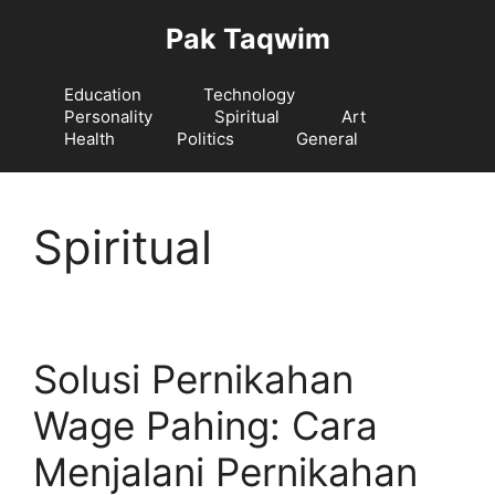
Langsung
Pak Taqwim
ke
isi
Education
Technology
Personality
Spiritual
Art
Health
Politics
General
Spiritual
Solusi Pernikahan
Wage Pahing: Cara
Menjalani Pernikahan