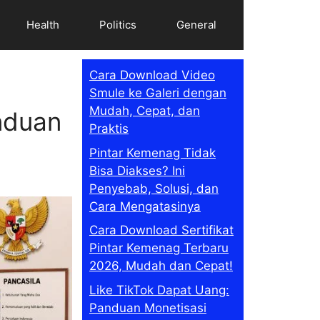
Health
Politics
General
Cara Download Video
Smule ke Galeri dengan
Mudah, Cepat, dan
nduan
Praktis
Pintar Kemenag Tidak
Bisa Diakses? Ini
Penyebab, Solusi, dan
Cara Mengatasinya
Cara Download Sertifikat
Pintar Kemenag Terbaru
2026, Mudah dan Cepat!
Like TikTok Dapat Uang:
Panduan Monetisasi