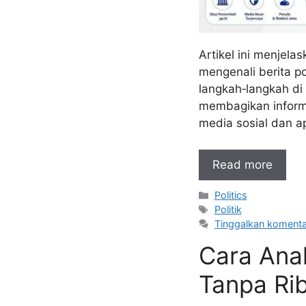
Artikel ini menjela
mengenali berita po
langkah‑langkah di
membagikan informasi
media sosial dan a
Read more
Kategori
Politics
Tag
Politik
Tinggalkan komenta
Cara Ana
Tanpa Ri