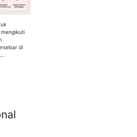
tuk
 mengikuti
n
ersebar di
 …
nal