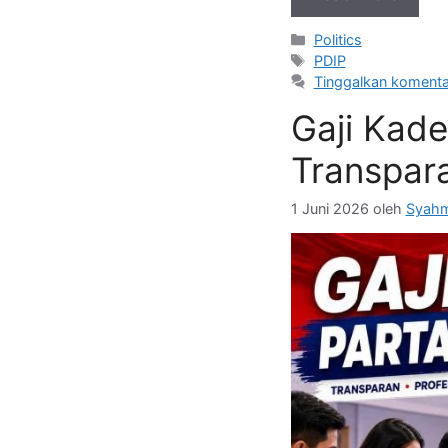
Kategori
Politics
Tag
PDIP
Tinggalkan komenta
Gaji Kad
Transpar
1 Juni 2026
oleh
Syahm