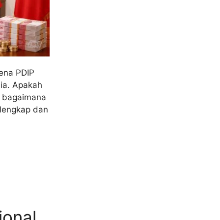
rena PDIP
sia. Apakah
n bagaimana
 lengkap dan
ional