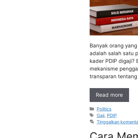
Banyak orang yang 
adalah salah satu p
kader PDIP digaji?
mekanisme penggaji
transparan tentang 
Read more
Kategori
Politics
Tag
Gaji
,
PDIP
Tinggalkan komenta
Cara Memb