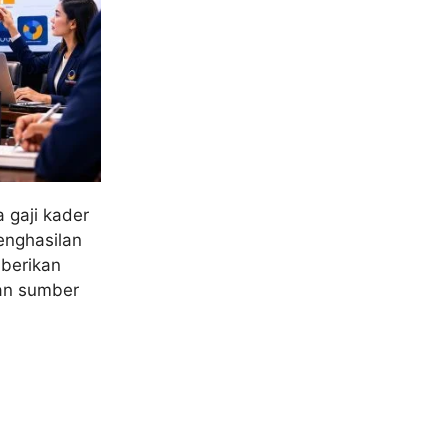
 gaji kader
enghasilan
mberikan
dan sumber