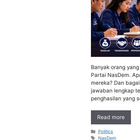
Banyak orang yang 
Partai NasDem. Apa
mereka? Dan bagaim
jawaban lengkap te
penghasilan yang 
Read more
Kategori
Politics
Tag
NasDem