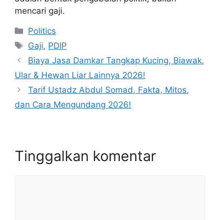
mencari gaji.
Kategori
Politics
Tag
Gaji
,
PDIP
Biaya Jasa Damkar Tangkap Kucing, Biawak,
Ular & Hewan Liar Lainnya 2026!
Tarif Ustadz Abdul Somad, Fakta, Mitos,
dan Cara Mengundang 2026!
Tinggalkan komentar
Komentar