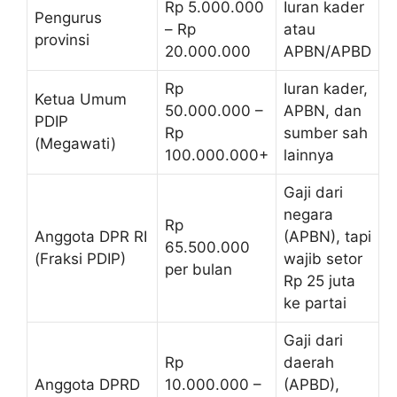
Rp 5.000.000
Iuran kader
Pengurus
– Rp
atau
provinsi
20.000.000
APBN/APBD
Rp
Iuran kader,
Ketua Umum
50.000.000 –
APBN, dan
PDIP
Rp
sumber sah
(Megawati)
100.000.000+
lainnya
Gaji dari
negara
Rp
Anggota DPR RI
(APBN), tapi
65.500.000
(Fraksi PDIP)
wajib setor
per bulan
Rp 25 juta
ke partai
Gaji dari
Rp
daerah
Anggota DPRD
10.000.000 –
(APBD),