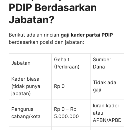
PDIP Berdasarkan
Jabatan?
Berikut adalah rincian
gaji kader partai PDIP
berdasarkan posisi dan jabatan:
Gehalt
Sumber
Jabatan
(Perkiraan)
Dana
Kader biasa
Tidak ada
(tidak punya
Rp 0
gaji
jabatan)
Iuran kader
Pengurus
Rp 0 – Rp
atau
cabang/kota
5.000.000
APBN/APBD