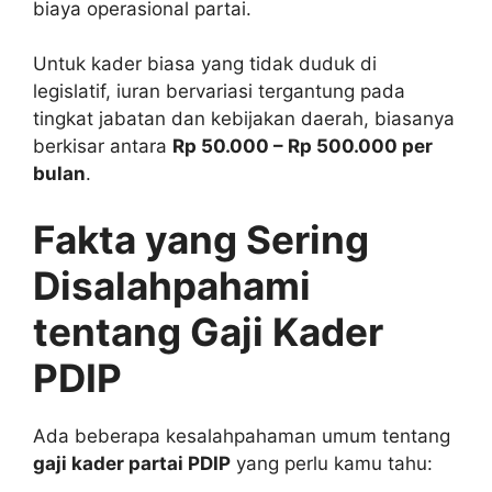
biaya operasional partai.
Untuk kader biasa yang tidak duduk di
legislatif, iuran bervariasi tergantung pada
tingkat jabatan dan kebijakan daerah, biasanya
berkisar antara
Rp 50.000 – Rp 500.000 per
bulan
.
Fakta yang Sering
Disalahpahami
tentang Gaji Kader
PDIP
Ada beberapa kesalahpahaman umum tentang
gaji kader partai PDIP
yang perlu kamu tahu: