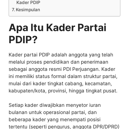
Kader PDIP
Kesimpulan
Apa Itu Kader Partai
PDIP?
Kader partai PDIP adalah anggota yang telah
melalui proses pendidikan dan penerimaan
sebagai anggota resmi PDI Perjuangan. Kader
ini memiliki status formal dalam struktur partai,
mulai dari kader tingkat cabang, kecamatan,
kabupaten/kota, provinsi, hingga tingkat pusat.
Setiap kader diwajibkan menyetor iuran
bulanan untuk operasional partai, dan
beberapa kader yang menempati posisi
tertentu (seperti pengurus, anggota DPR/DPRD)