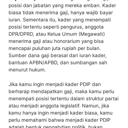
posisi dan jabatan yang mereka emban. Kader
biasa tidak menerima gaji, hanya wajib bayar
iuran. Sementara itu, kader yang menempati
posisi tertentu seperti pengurus, anggota
DPR/DPRD, atau Ketua Umum (Megawati)
menerima gaji atau honorarium yang bisa
mencapai puluhan juta rupiah per bulan.
Sumber dana gaji berasal dari iuran kader,
bantuan APBN/APBD, dan sumbangan sah
menurut hukum.
Jika kamu ingin menjadi kader PDIP dan
berharap mendapatkan gaji, maka kamu perlu
menempati posisi tertentu dalam struktur partai
atau menjadi anggota legislatif. Namun, jika
kamu hanya ingin menjadi kader biasa, kamu
perlu memahami bahwa menjadi kader PDIP
adalah bentuk pengabdian politik, bukan