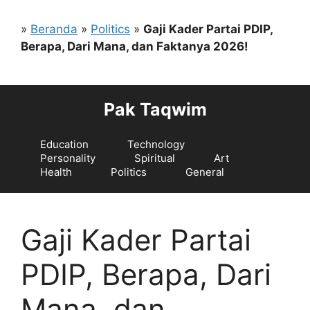
Langsung
ke
»
Beranda
»
Politics
»
Gaji Kader Partai PDIP,
isi
Berapa, Dari Mana, dan Faktanya 2026!
Pak Taqwim
Education
Technology
Personality
Spiritual
Art
Health
Politics
General
Gaji Kader Partai
PDIP, Berapa, Dari
Mana, dan