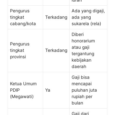
iuran
Pengurus
Ada yang digaji,
tingkat
Terkadang
ada yang
cabang/kota
sukarela (rela)
Diberi
honorarium
Pengurus
atau gaji
tingkat
Terkadang
tergantung
provinsi
kebijakan
daerah
Gaji bisa
Ketua Umum
mencapai
PDIP
Ya
puluhan juta
(Megawati)
rupiah per
bulan
Gaji dari