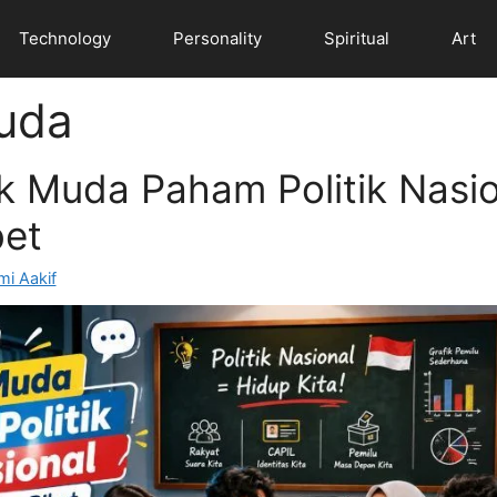
Technology
Personality
Spiritual
Art
uda
k Muda Paham Politik Nasio
bet
i Aakif