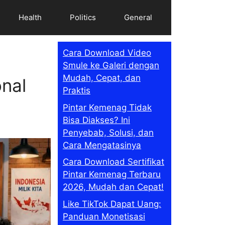
Health
Politics
General
Cara Download Video
Smule ke Galeri dengan
Mudah, Cepat, dan
nal
Praktis
Pintar Kemenag Tidak
Bisa Diakses? Ini
Penyebab, Solusi, dan
Cara Mengatasinya
Cara Download Sertifikat
Pintar Kemenag Terbaru
2026, Mudah dan Cepat!
Like TikTok Dapat Uang:
Panduan Monetisasi