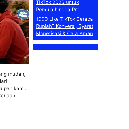
TikTok 2026 untuk
Pemula hingga Pro
1000 Like TikTok Berapa
Rupiah? Konversi, Syarat
Monetisasi & Cara Aman
yang mudah,
dari
idupan kamu
kerjaan,