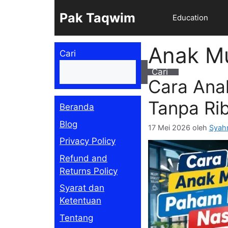
Langsung
Pak Taqwim
Education
ke
isi
Anak M
Cari
Cari
Cara Ana
Tanpa Ri
Beranda
Blog
17 Mei 2026
oleh
Syahm
Privacy Policy
Refund and
Returns Policy
Syarat dan
Ketentuan
Tentang