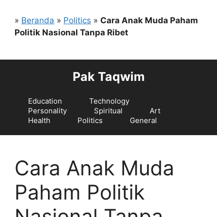
Langsung
ke
»
Beranda
»
Politics
»
Cara Anak Muda Paham
isi
Politik Nasional Tanpa Ribet
Pak Taqwim
Education
Technology
Personality
Spiritual
Art
Health
Politics
General
Cara Anak Muda
Paham Politik
Nasional Tanpa