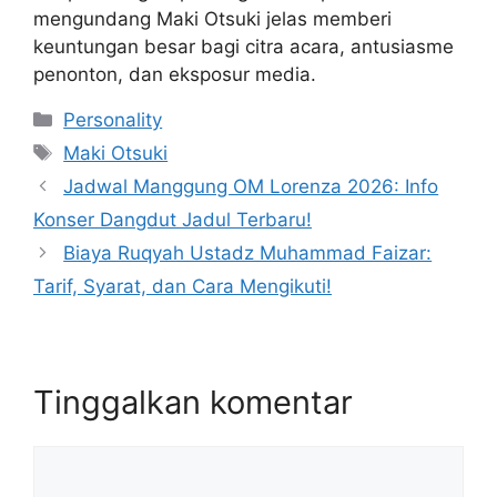
mengundang Maki Otsuki jelas memberi
keuntungan besar bagi citra acara, antusiasme
penonton, dan eksposur media.
Kategori
Personality
Tag
Maki Otsuki
Jadwal Manggung OM Lorenza 2026: Info
Konser Dangdut Jadul Terbaru!
Biaya Ruqyah Ustadz Muhammad Faizar:
Tarif, Syarat, dan Cara Mengikuti!
Tinggalkan komentar
Komentar