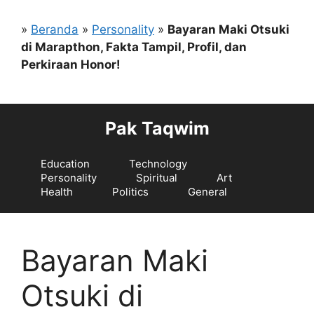
Langsung
ke
»
Beranda
»
Personality
»
Bayaran Maki Otsuki
isi
di Marapthon, Fakta Tampil, Profil, dan
Perkiraan Honor!
Pak Taqwim
Education
Technology
Personality
Spiritual
Art
Health
Politics
General
Bayaran Maki
Otsuki di