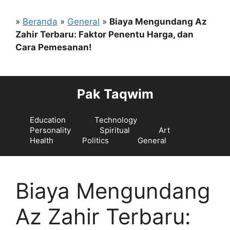
Langsung
ke
»
Beranda
»
General
»
Biaya Mengundang Az
isi
Zahir Terbaru: Faktor Penentu Harga, dan
Cara Pemesanan!
Pak Taqwim
Education
Technology
Personality
Spiritual
Art
Health
Politics
General
Biaya Mengundang
Az Zahir Terbaru: