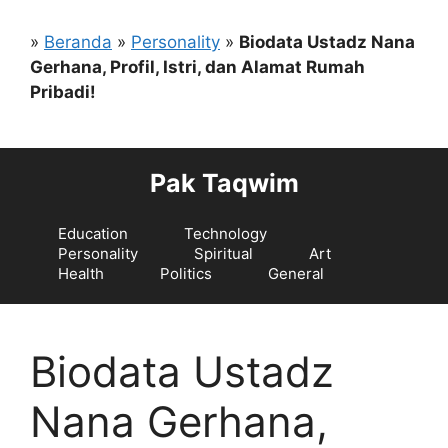
Langsung
ke
»
Beranda
»
Personality
»
Biodata Ustadz Nana
isi
Gerhana, Profil, Istri, dan Alamat Rumah
Pribadi!
Pak Taqwim
Education
Technology
Personality
Spiritual
Art
Health
Politics
General
Biodata Ustadz
Nana Gerhana,