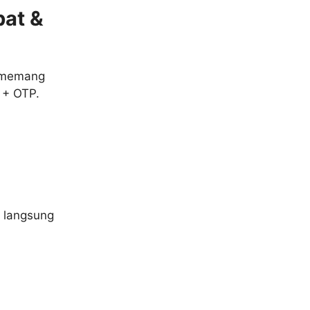
pat &
A memang
 + OTP.
 langsung