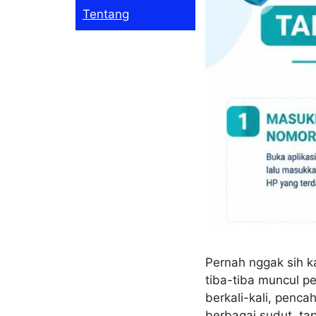
Tentang
Pernah nggak sih k
tiba-tiba muncul pe
berkali-kali, penc
berbagai sudut, tap