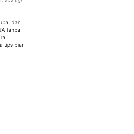
upa, dan
NA tanpa
ara
 tips biar