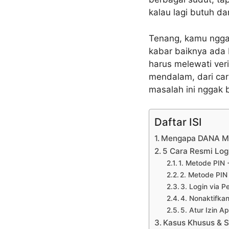
kalau lagi butuh d
Tenang, kamu ngga
kabar baiknya ada 
harus melewati ver
mendalam, dari cara
masalah ini nggak 
Daftar ISI
Mengapa DANA Mem
5 Cara Resmi Log
1. Metode PIN
2. Metode PIN
3. Login via 
4. Nonaktifka
5. Atur Izin A
Kasus Khusus & S