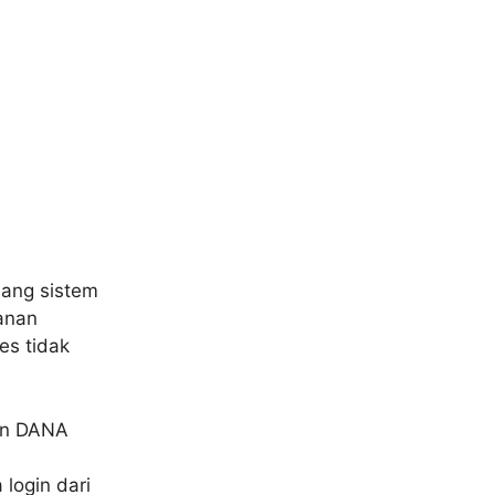
ng sistem
manan
es tidak
un DANA
login dari