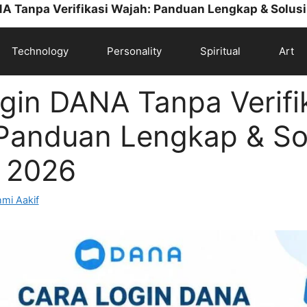
A Tanpa Verifikasi Wajah: Panduan Lengkap & Solus
Technology
Personality
Spiritual
Art
gin DANA Tanpa Verifi
Panduan Lengkap & So
 2026
mi Aakif