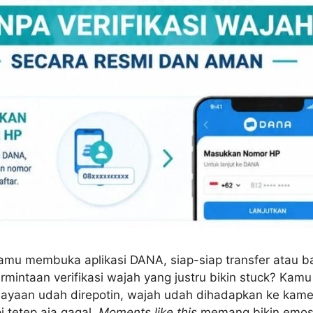
amu membuka aplikasi DANA, siap-siap transfer atau ba
rmintaan verifikasi wajah yang justru bikin stuck? Kam
ahayaan udah direpotin, wajah udah dihadapkan ke kam
i tetep aja gagal.
Moments like this
memang bikin emosi