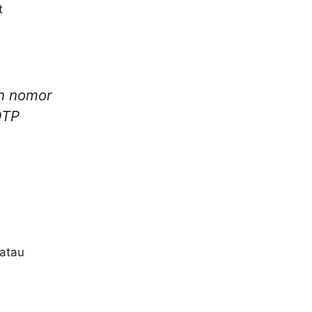
t
h nomor
OTP
atau