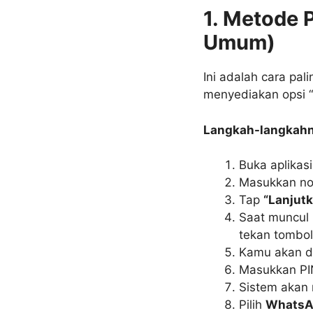
1. Metode 
Umum)
Ini adalah cara pa
menyediakan opsi “l
Langkah-langkahn
Buka aplikas
Masukkan no
Tap
“Lanjut
Saat muncul 
tekan tombo
Kamu akan d
Masukkan PI
Sistem akan 
Pilih
WhatsA