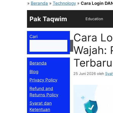
Langsung
»
Beranda
»
Technology
»
Cara Login DAN
ke
isi
Pak Taqwim
Education
Cara Lo
Cari
Cari
Wajah: 
Terbaru
Beranda
Blog
25 Juni 2026
oleh
Syah
Privacy Policy
Refund and
Returns Policy
Syarat dan
Ketentuan