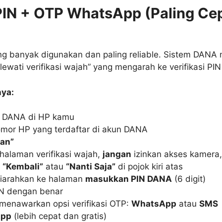
PIN + OTP WhatsApp (Paling Ce
ling banyak digunakan dan paling reliable. Sistem DAN
ewati verifikasi wajah” yang mengarah ke verifikasi PIN
ya:
i DANA di HP kamu
mor HP yang terdaftar di akun DANA
kan”
halaman verifikasi wajah,
jangan
izinkan akses kamera,
l
“Kembali”
atau
“Nanti Saja”
di pojok kiri atas
iarahkan ke halaman
masukkan PIN DANA
(6 digit)
N dengan benar
menawarkan opsi verifikasi OTP:
WhatsApp
atau
SMS
pp
(lebih cepat dan gratis)