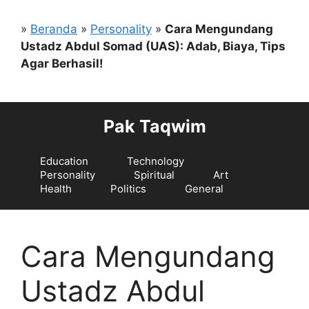
Langsung
ke
»
Beranda
»
Personality
»
Cara Mengundang
isi
Ustadz Abdul Somad (UAS): Adab, Biaya, Tips
Agar Berhasil!
Pak Taqwim
Education
Technology
Personality
Spiritual
Art
Health
Politics
General
Cara Mengundang
Ustadz Abdul