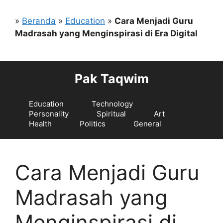
Langsung
ke
»
Beranda
»
Education
»
Cara Menjadi Guru
isi
Madrasah yang Menginspirasi di Era Digital
Pak Taqwim
Education
Technology
Personality
Spiritual
Art
Health
Politics
General
Cara Menjadi Guru
Madrasah yang
Menginspirasi di