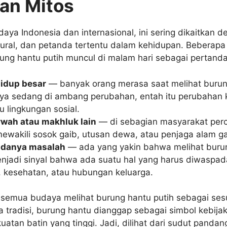
an Mitos
ya Indonesia dan internasional, ini sering dikaitkan d
atural, dan petanda tertentu dalam kehidupan. Beberap
ng hantu putih muncul di malam hari sebagai pertanda
idup besar
— banyak orang merasa saat melihat burun
nya sedang di ambang perubahan, entah itu perubahan k
u lingkungan sosial.
rwah atau makhluk lain
— di sebagian masyarakat perc
mewakili sosok gaib, utusan dewa, atau penjaga alam ga
adanya masalah
— ada yang yakin bahwa melihat buru
enjadi sinyal bahwa ada suatu hal yang harus diwaspada
 kesehatan, atau hubungan keluarga.
k semua budaya melihat burung hantu putih sebagai ses
a tradisi, burung hantu dianggap sebagai simbol kebija
atan batin yang tinggi. Jadi, dilihat dari sudut pandan