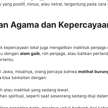
u yang positif, minus, atau netral, tergantung pada car
an Agama dan Kepercayaa
ak kepercayaan lokal juga mengaitkan makhluk penjaga
ntu dengan
alam gaib
, roh penjaga, atau bahkan pertan
rtentu.
i Jawa, misalnya, orang percaya bahwa
melihat burun
a
bisa berkaitan dengan:
h atau makhluk yang sedang lewat.
an spiritual, seperti saat seseorang sedang diuji dala
iran panggilan batin, misalnya untuk berhenti dari keb