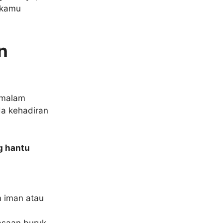
a kamu
n
 malam
da kehadiran
g hantu
m iman atau
iasaan buruk