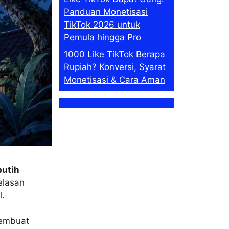
Panduan Monetisasi
TikTok 2026 untuk
Pemula hingga Pro
1000 Like TikTok Berapa
Rupiah? Konversi, Syarat
Monetisasi & Cara Aman
putih
elasan
.
membuat