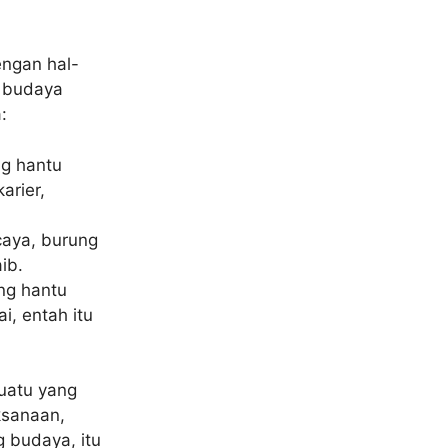
engan hal-
a budaya
:
g hantu
arier,
aya, burung
ib.
ng hantu
i, entah itu
uatu yang
ksanaan,
g budaya, itu