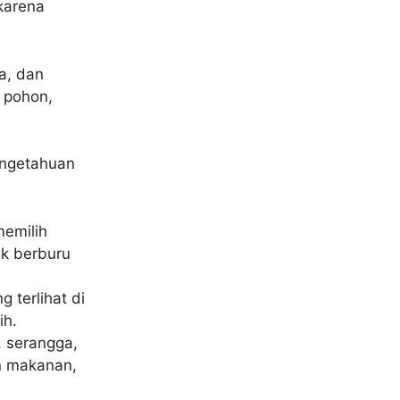
karena
a, dan
 pohon,
engetahuan
memilih
uk berburu
 terlihat di
ih.
, serangga,
an makanan,