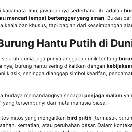
dari kacamata ilmu, jawabannya sederhana: itu adalah
bu
tau mencari tempat bertengger yang aman
. Bukan per
a keajaiban khusus, tapi bagian dari keseimbangan ala
 Burung Hantu Putih di Dun
 seluruh dunia juga punya anggapan unik tentang
buru
salnya, burung hantu sering dikaitkan dengan
kebijaksa
ni klasik, sehingga dianggap simbol kearifan, pengama
erapa budaya memandangnya sebagai
penjaga malam
yan
” yang tersembunyi dari mata manusia biasa.
itos‑mitos yang mengaitkan
bird putih
(termasuk burun
isahan, kematian, atau perubahan besar. Dalam kontek