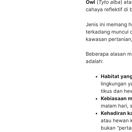
Owl
(
Tyto alba
) at
cahaya reflektif di 
Jenis ini memang h
terkadang muncul d
kawasan pertanian, 
Beberapa alasan m
adalah:
Habitat yan
lingkungan y
tikus dan hew
Kebiasaan m
malam hari, 
Kehadiran k
atau hewan k
bukan “perta