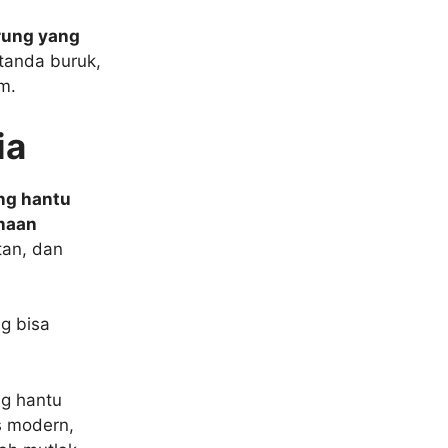
rung yang
tanda buruk,
m.
ia
ng hantu
naan
tan, dan
g bisa
g hantu
s modern,