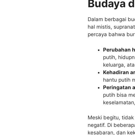
Budaya d
Dalam berbagai buda
hal mistis, supran
percaya bahwa buru
Perubahan h
putih, hidup
keluarga, ata
Kehadiran a
hantu putih 
Peringatan 
putih bisa m
keselamatan,
Meski begitu, tida
negatif. Di beberap
kesabaran, dan keku