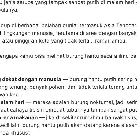
au jenis serupa yang tampak sangat putih di malam hari 
bulunya.
idup di berbagai belahan dunia, termasuk Asia Tenggar
i lingkungan manusia, terutama di area dengan banyak
atau pinggiran kota yang tidak terlalu ramai lampu.
engapa kamu bisa melihat burung hantu secara ilmu p
g dekat dengan manusia
— burung hantu putih sering 
ang tenang, banyak pohon, dan tidak terlalu terang unt
an kecil.
alam hari
— mereka adalah burung nokturnal, jadi sering
saat cahaya tipis membuat tubuhnya tampak sangat put
arena makanan
— jika di sekitar rumahmu banyak tikus
ecil lain, burung hantu putih akan datang karena alas
nda khusus”.