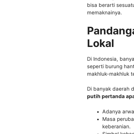
bisa berarti sesuat
memaknainya.
Pandang
Lokal
Di Indonesia, bany
seperti burung ha
makhluk-makhluk te
Di banyak daerah d
putih pertanda ap
Adanya arwa
Masa perubah
keberanian.
Simbol kehad