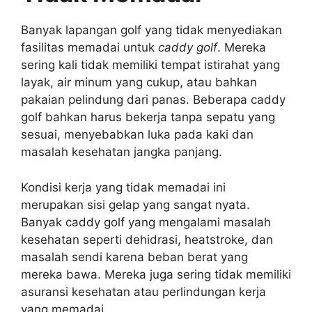
Banyak lapangan golf yang tidak menyediakan
fasilitas memadai untuk
caddy golf
. Mereka
sering kali tidak memiliki tempat istirahat yang
layak, air minum yang cukup, atau bahkan
pakaian pelindung dari panas. Beberapa caddy
golf bahkan harus bekerja tanpa sepatu yang
sesuai, menyebabkan luka pada kaki dan
masalah kesehatan jangka panjang.
Kondisi kerja yang tidak memadai ini
merupakan sisi gelap yang sangat nyata.
Banyak caddy golf yang mengalami masalah
kesehatan seperti dehidrasi, heatstroke, dan
masalah sendi karena beban berat yang
mereka bawa. Mereka juga sering tidak memiliki
asuransi kesehatan atau perlindungan kerja
yang memadai.