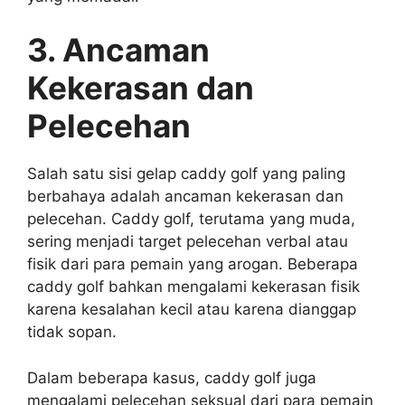
3. Ancaman
Kekerasan dan
Pelecehan
Salah satu sisi gelap caddy golf yang paling
berbahaya adalah ancaman kekerasan dan
pelecehan. Caddy golf, terutama yang muda,
sering menjadi target pelecehan verbal atau
fisik dari para pemain yang arogan. Beberapa
caddy golf bahkan mengalami kekerasan fisik
karena kesalahan kecil atau karena dianggap
tidak sopan.
Dalam beberapa kasus, caddy golf juga
mengalami pelecehan seksual dari para pemain