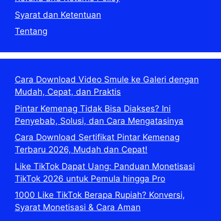
Syarat dan Ketentuan
Tentang
Cara Download Video Smule ke Galeri dengan
Mudah, Cepat, dan Praktis
Pintar Kemenag Tidak Bisa Diakses? Ini
Penyebab, Solusi, dan Cara Mengatasinya
Cara Download Sertifikat Pintar Kemenag
Terbaru 2026, Mudah dan Cepat!
Like TikTok Dapat Uang: Panduan Monetisasi
TikTok 2026 untuk Pemula hingga Pro
1000 Like TikTok Berapa Rupiah? Konversi,
Syarat Monetisasi & Cara Aman