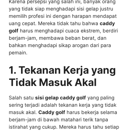
Karena persepsi yang salah ini, banyak orang
yang tidak siap menghadapi sisi gelap justru
memilih profesi ini dengan harapan mendapat
uang cepat. Mereka tidak tahu bahwa
caddy
golf
harus menghadapi cuaca ekstrem, berdiri
berjam-jam, membawa beban berat, dan
bahkan menghadapi sikap arogan dari para
pemain.
1. Tekanan Kerja yang
Tidak Masuk Akal
Salah satu
sisi gelap caddy golf
yang paling
sering terjadi adalah tekanan kerja yang tidak
masuk akal.
Caddy golf
harus bekerja selama
berjam-jam di bawah matahari terik tanpa
istirahat yang cukup. Mereka harus tahu setiap