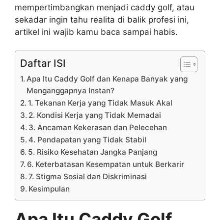
mempertimbangkan menjadi caddy golf, atau
sekadar ingin tahu realita di balik profesi ini,
artikel ini wajib kamu baca sampai habis.
Daftar ISI
Apa Itu Caddy Golf dan Kenapa Banyak yang
Menganggapnya Instan?
1. Tekanan Kerja yang Tidak Masuk Akal
2. Kondisi Kerja yang Tidak Memadai
3. Ancaman Kekerasan dan Pelecehan
4. Pendapatan yang Tidak Stabil
5. Risiko Kesehatan Jangka Panjang
6. Keterbatasan Kesempatan untuk Berkarir
7. Stigma Sosial dan Diskriminasi
Kesimpulan
Apa Itu Caddy Golf