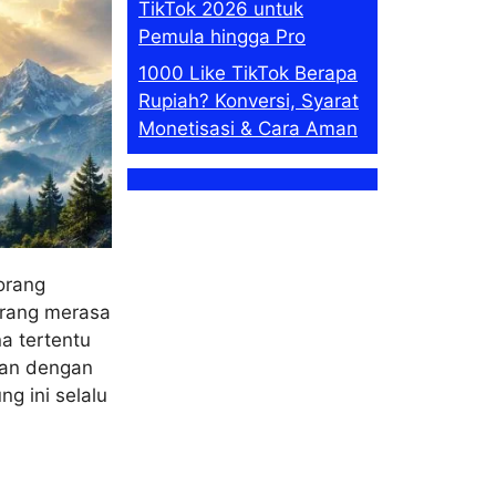
TikTok 2026 untuk
Pemula hingga Pro
1000 Like TikTok Berapa
Rupiah? Konversi, Syarat
Monetisasi & Cara Aman
orang
orang merasa
a tertentu
kan dengan
g ini selalu