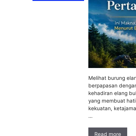
Melihat burung ela
berpapasan dengan 
kehadiran elang b
yang membuat hati 
kekuatan, ketajaman
…
Read more