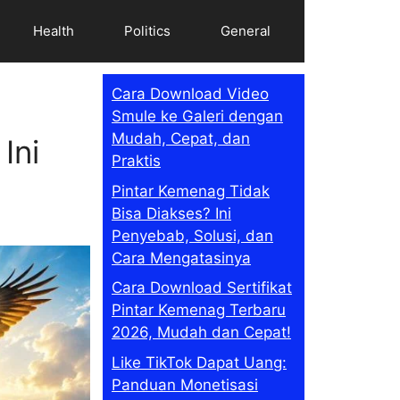
Health
Politics
General
Cara Download Video
Smule ke Galeri dengan
Mudah, Cepat, dan
Ini
Praktis
Pintar Kemenag Tidak
Bisa Diakses? Ini
Penyebab, Solusi, dan
Cara Mengatasinya
Cara Download Sertifikat
Pintar Kemenag Terbaru
2026, Mudah dan Cepat!
Like TikTok Dapat Uang:
Panduan Monetisasi