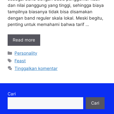
dan nilai panggung yang tinggi, sehingga biaya
tampilnya biasanya tidak bisa disamakan
dengan band reguler skala lokal. Meski begitu,
penting untuk memahami bahwa tarif …
Read more
Kategori
Personality
Tag
Feast
Tinggalkan komentar
Cari
Cari