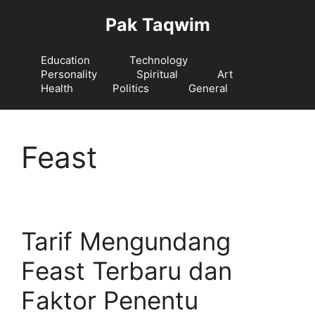
Langsung
Pak Taqwim
ke
isi
Education
Technology
Personality
Spiritual
Art
Health
Politics
General
Feast
Tarif Mengundang
Feast Terbaru dan
Faktor Penentu