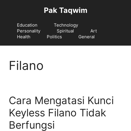
Langsung
Pak Taqwim
ke
isi
Education
Technology
Personality
Spiritual
Art
Health
Politics
General
Filano
Cara Mengatasi Kunci
Keyless Filano Tidak
Berfungsi