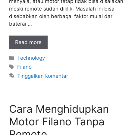
menyala, atau motor tetap tidak bisa disalakan
meski remote sudah diklik. Masalah ini bisa
disebabkan oleh berbagai faktor mulai dari
baterai …
Read more
Kategori
Technology
Tag
Filano
Tinggalkan komentar
Cara Menghidupkan
Motor Filano Tanpa
Remote