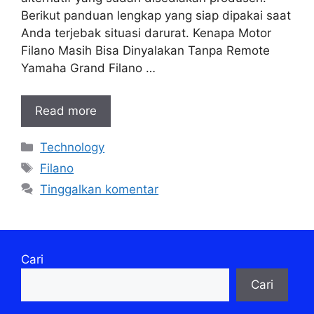
Berikut panduan lengkap yang siap dipakai saat
Anda terjebak situasi darurat. Kenapa Motor
Filano Masih Bisa Dinyalakan Tanpa Remote
Yamaha Grand Filano …
Read more
Kategori
Technology
Tag
Filano
Tinggalkan komentar
Cari
Cari