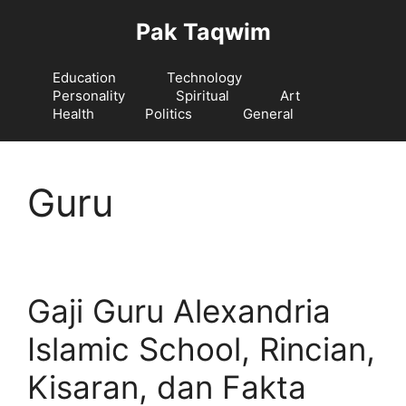
Langsung
Pak Taqwim
ke
isi
Education
Technology
Personality
Spiritual
Art
Health
Politics
General
Guru
Gaji Guru Alexandria
Islamic School, Rincian,
Kisaran, dan Fakta