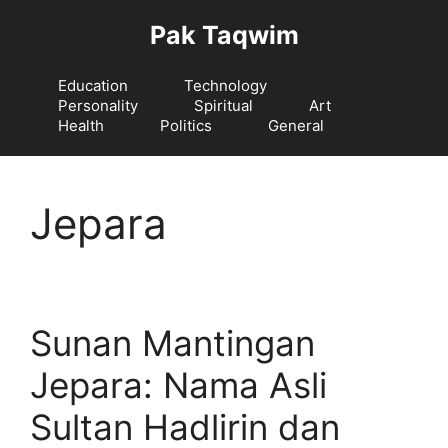
Langsung
Pak Taqwim
ke
isi
Education
Technology
Personality
Spiritual
Art
Health
Politics
General
Jepara
Sunan Mantingan
Jepara: Nama Asli
Sultan Hadlirin dan