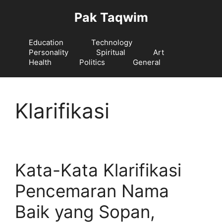
Langsung
Pak Taqwim
ke
isi
Education
Technology
Personality
Spiritual
Art
Health
Politics
General
Klarifikasi
Kata-Kata Klarifikasi
Pencemaran Nama
Baik yang Sopan,