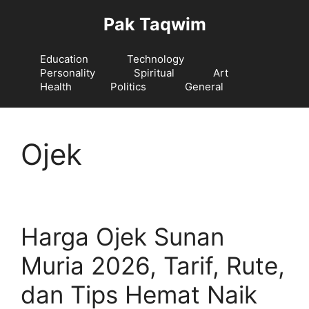
Langsung
Pak Taqwim
ke
isi
Education
Technology
Personality
Spiritual
Art
Health
Politics
General
Ojek
Harga Ojek Sunan
Muria 2026, Tarif, Rute,
dan Tips Hemat Naik