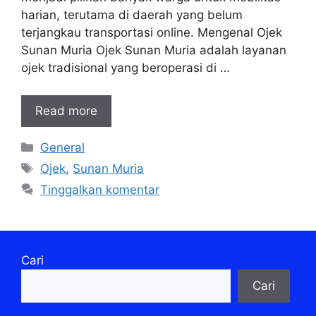
harian, terutama di daerah yang belum
terjangkau transportasi online. Mengenal Ojek
Sunan Muria Ojek Sunan Muria adalah layanan
ojek tradisional yang beroperasi di …
Read more
Kategori
General
Tag
Ojek
,
Sunan Muria
Tinggalkan komentar
Cari
Cari