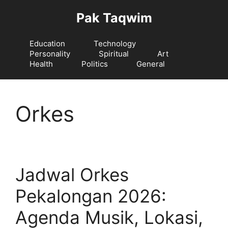
Langsung
Pak Taqwim
ke
isi
Education
Technology
Personality
Spiritual
Art
Health
Politics
General
Orkes
Jadwal Orkes
Pekalongan 2026:
Agenda Musik, Lokasi,