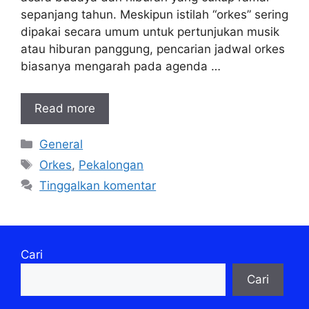
sepanjang tahun. Meskipun istilah “orkes” sering
dipakai secara umum untuk pertunjukan musik
atau hiburan panggung, pencarian jadwal orkes
biasanya mengarah pada agenda …
Read more
Kategori
General
Tag
Orkes
,
Pekalongan
Tinggalkan komentar
Cari
Cari