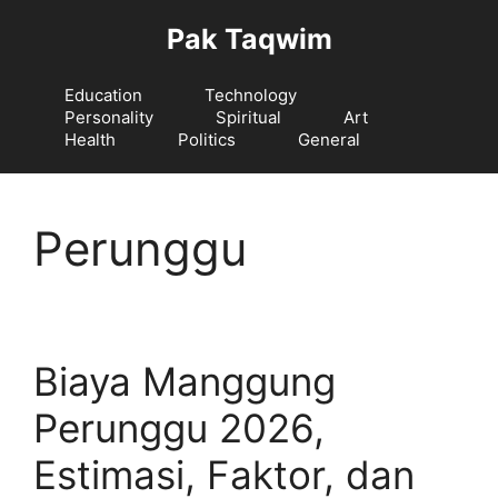
Langsung
Pak Taqwim
ke
isi
Education
Technology
Personality
Spiritual
Art
Health
Politics
General
Perunggu
Biaya Manggung
Perunggu 2026,
Estimasi, Faktor, dan