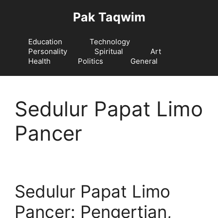
Langsung
Pak Taqwim
ke
isi
Education
Technology
Personality
Spiritual
Art
Health
Politics
General
Sedulur Papat Limo
Pancer
Sedulur Papat Limo
Pancer: Pengertian,