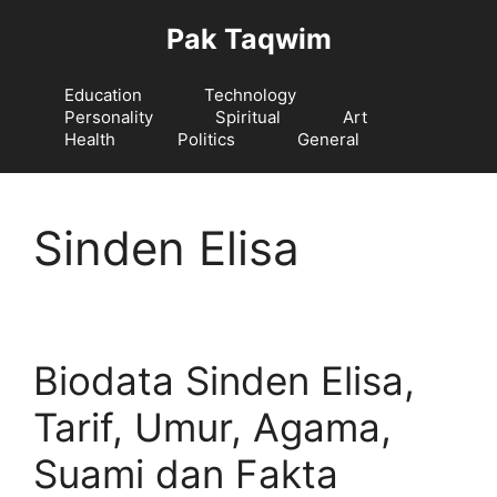
Langsung
Pak Taqwim
ke
isi
Education
Technology
Personality
Spiritual
Art
Health
Politics
General
Sinden Elisa
Biodata Sinden Elisa,
Tarif, Umur, Agama,
Suami dan Fakta