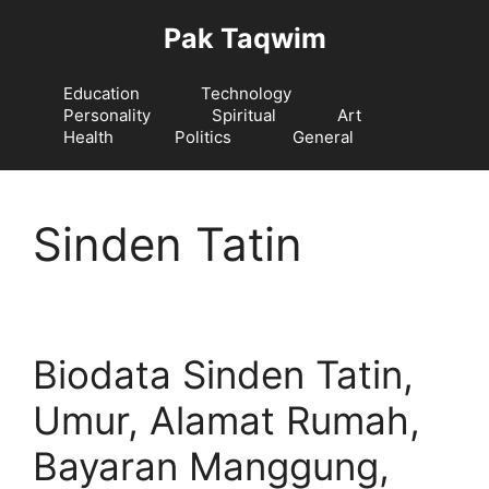
Langsung
Pak Taqwim
ke
isi
Education
Technology
Personality
Spiritual
Art
Health
Politics
General
Sinden Tatin
Biodata Sinden Tatin,
Umur, Alamat Rumah,
Bayaran Manggung,