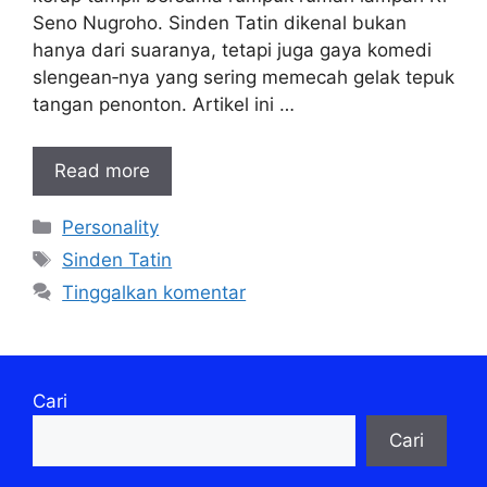
Seno Nugroho. Sinden Tatin dikenal bukan
hanya dari suaranya, tetapi juga gaya komedi
slengean‑nya yang sering memecah gelak tepuk
tangan penonton. Artikel ini …
Read more
Kategori
Personality
Tag
Sinden Tatin
Tinggalkan komentar
Cari
Cari