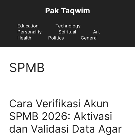
Langsung
Pak Taqwim
ke
isi
Education
Technology
Personality
Spiritual
Art
Health
Politics
General
SPMB
Cara Verifikasi Akun
SPMB 2026: Aktivasi
dan Validasi Data Agar