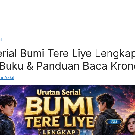
r
rial Bumi Tere Liye Lengka
 Buku & Panduan Baca Kron
i Aakif