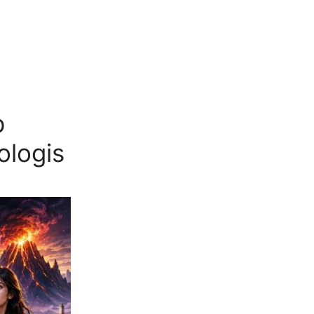
p
ologis