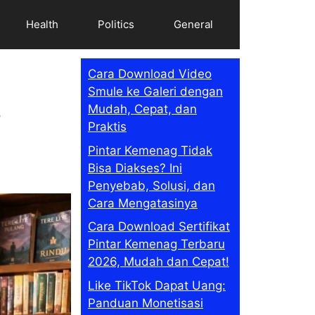
Health
Politics
General
Cara Download Video
Smule ke Galeri dengan
Mudah, Cepat, dan
r
Praktis
Pintar Kemenag Tidak
Bisa Diakses? Ini
Penyebab, Solusi, dan
Cara Mengatasinya
Cara Download Sertifikat
Pintar Kemenag Terbaru
2026, Mudah dan Cepat!
Like TikTok Dapat Uang:
Panduan Monetisasi