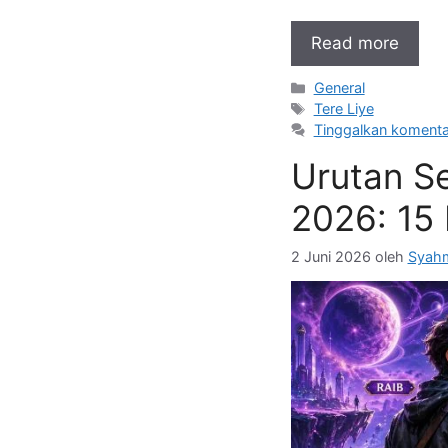
Read more
Kategori
General
Tag
Tere Liye
Tinggalkan komenta
Urutan Se
2026: 15
2 Juni 2026
oleh
Syahm