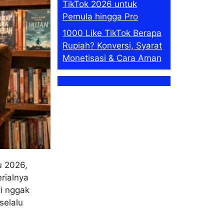
TikTok 2026 untuk
Pemula hingga Pro
1000 Like TikTok Berapa
Rupiah? Konversi, Syarat
Monetisasi & Cara Aman
u 2026,
rialnya
ti nggak
selalu