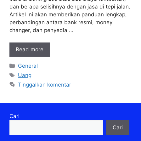
dan berapa selisihnya dengan jasa di tepi jalan.
Artikel ini akan memberikan panduan lengkap,
perbandingan antara bank resmi, money
changer, dan penyedia …
Read more
Kategori
General
Tag
Uang
Tinggalkan komentar
Cari
Cari