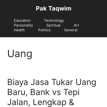
Langsung
Pak Taqwim
ke
isi
Education
Technology
Personality
Spiritual
Art
Health
Politics
General
Uang
Biaya Jasa Tukar Uang
Baru, Bank vs Tepi
Jalan, Lengkap &