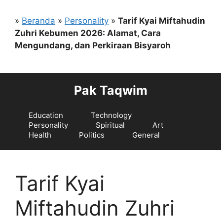
Langsung
ke
»
Beranda
»
Personality
»
Tarif Kyai Miftahudin
isi
Zuhri Kebumen 2026: Alamat, Cara
Mengundang, dan Perkiraan Bisyaroh
Pak Taqwim
Education
Technology
Personality
Spiritual
Art
Health
Politics
General
Tarif Kyai
Miftahudin Zuhri