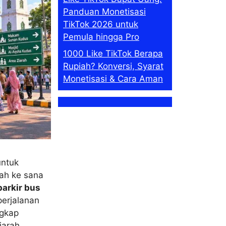
Panduan Monetisasi
TikTok 2026 untuk
Pemula hingga Pro
1000 Like TikTok Berapa
Rupiah? Konversi, Syarat
Monetisasi & Cara Aman
ntuk
ah ke sana
 parkir bus
erjalanan
ngkap
iarah