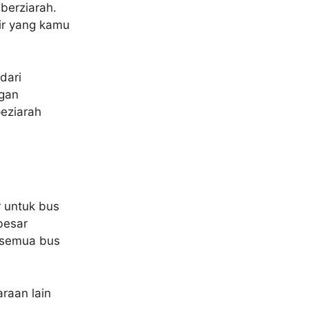
berziarah.
kir yang kamu
dari
ngan
eziarah
r untuk bus
besar
k semua bus
raan lain