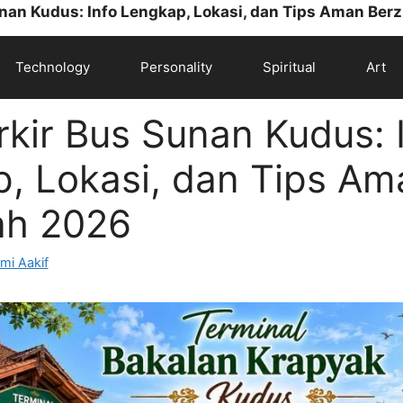
unan Kudus: Info Lengkap, Lokasi, dan Tips Aman Ber
Technology
Personality
Spiritual
Art
arkir Bus Sunan Kudus: 
, Lokasi, dan Tips Am
ah 2026
mi Aakif