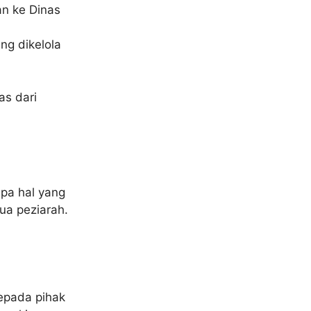
n ke Dinas
ng dikelola
as dari
pa hal yang
a peziarah.
epada pihak