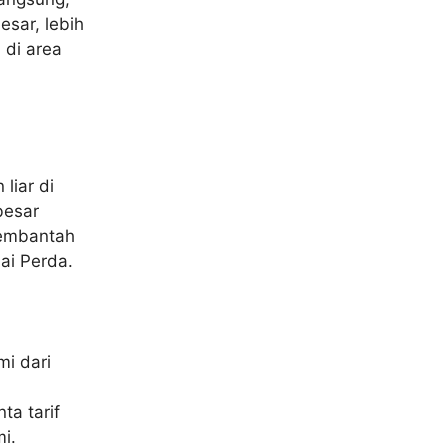
esar, lebih
 di area
liar di
besar
membantah
ai Perda.
i dari
a tarif
i.