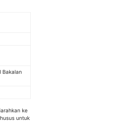
l Bakalan
iarahkan ke
 khusus untuk