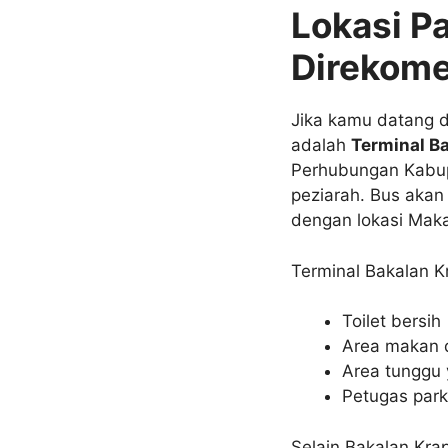
Lokasi Pa
Direkom
Jika kamu datang d
adalah
Terminal B
Perhubungan Kabupa
peziarah. Bus akan
dengan lokasi Mak
Terminal Bakalan Kr
Toilet bersih
Area makan 
Area tunggu 
Petugas parki
Selain Bakalan Kra