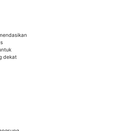
omendasikan
as
untuk
g dekat
langsung,