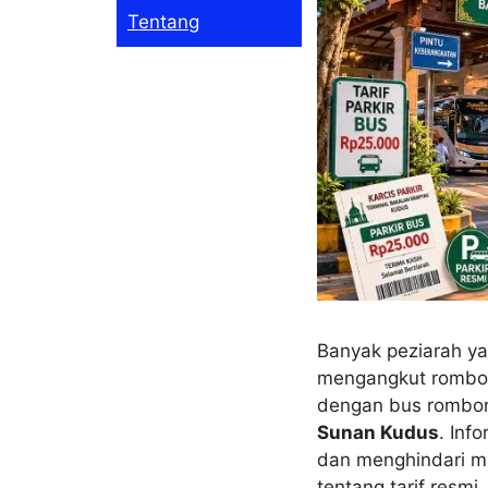
Tentang
Banyak peziarah y
mengangkut rombon
dengan bus rombong
Sunan Kudus
. Inf
dan menghindari mas
tentang tarif resmi