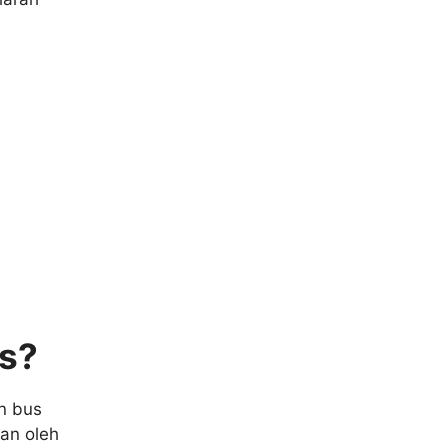
us?
n bus
an oleh