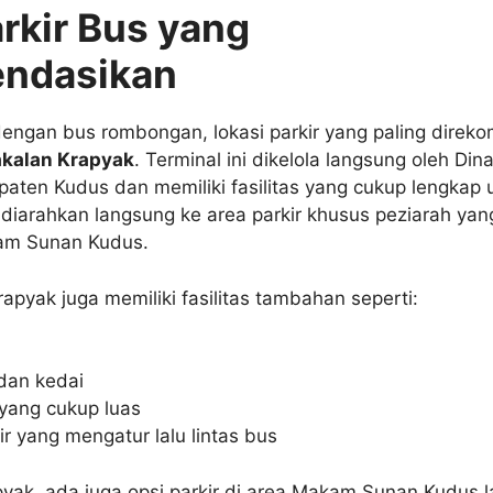
rkir Bus yang
endasikan
engan bus rombongan, lokasi parkir yang paling direk
akalan Krapyak
. Terminal ini dikelola langsung oleh Din
ten Kudus dan memiliki fasilitas yang cukup lengkap 
 diarahkan langsung ke area parkir khusus peziarah yan
am Sunan Kudus.
apyak juga memiliki fasilitas tambahan seperti:
dan kedai
yang cukup luas
r yang mengatur lalu lintas bus
pyak, ada juga opsi parkir di area Makam Sunan Kudus 