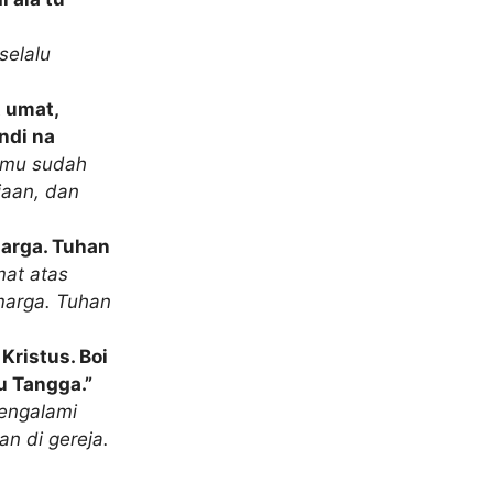
selalu
t umat,
ndi na
amu sudah
iaan, dan
marga. Tuhan
mat atas
marga. Tuhan
Kristus. Boi
u Tangga.”
mengalami
n di gereja.