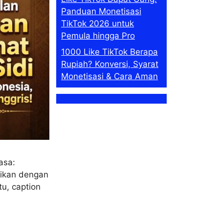
Panduan Monetisasi
TikTok 2026 untuk
Pemula hingga Pro
1000 Like TikTok Berapa
Rupiah? Konversi, Syarat
Monetisasi & Cara Aman
asa:
aikan dengan
u, caption