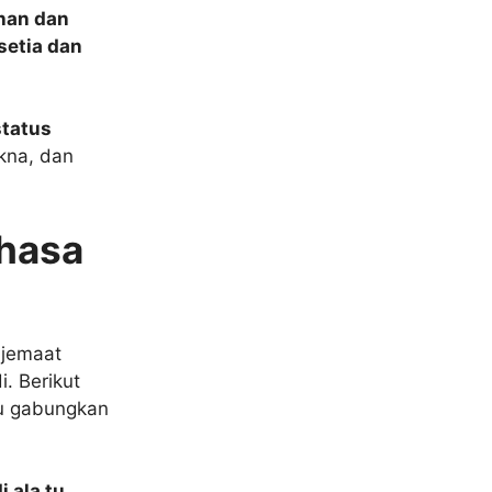
han dan
setia dan
status
kna, dan
ahasa
 jemaat
. Berikut
mu gabungkan
i ala tu