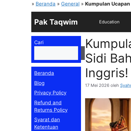
Langsung
»
Beranda
»
General
»
Kumpulan Ucapan S
ke
isi
Pak Taqwim
Education
Kumpul
Cari
Cari
Sidi Ba
Inggris!
Beranda
Blog
17 Mei 2026
oleh
Syahm
Privacy Policy
Refund and
Returns Policy
Syarat dan
Ketentuan