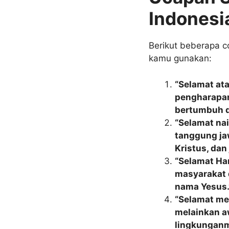
Indonesi
Berikut beberapa c
kamu gunakan:
“Selamat at
pengharapan
bertumbuh d
“Selamat nai
tanggung ja
Kristus, dan
“Selamat Har
masyarakat 
nama Yesus.
“Selamat men
melainkan a
lingkunganm