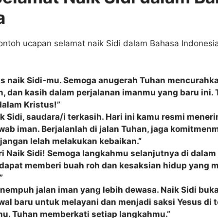
a
ontoh ucapan selamat naik Sidi dalam Bahasa Indonesi
as naik Sidi‑mu. Semoga anugerah Tuhan mencurahka
, dan kasih dalam perjalanan imanmu yang baru ini. 
alam Kristus!”
k Sidi, saudara/i terkasih. Hari ini kamu resmi mener
wab iman. Berjalanlah di jalan Tuhan, jaga komitmen
 jangan lelah melakukan kebaikan.”
i Naik Sidi! Semoga langkahmu selanjutnya di dalam
dapat memberi buah roh dan kesaksian hidup yang 
”
empuh jalan iman yang lebih dewasa. Naik Sidi buka
wal baru untuk melayani dan menjadi saksi Yesus di 
u. Tuhan memberkati setiap langkahmu.”