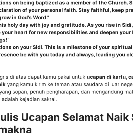
ions on being baptized as a member of the Church. Si
laration of your personal faith. Stay faithful, keep pr
grow in God’s Word.”
is holy day with joy and gratitude. As you rise in Sidi
 your heart for new responsibilities and deepen your 
gs!”
ons on your Sidi. This is a milestone of your spiritual
esence be with you today and always, leading you clo
ris di atas dapat kamu pakai untuk
ucapan di kartu, ca
nik
yang kamu kirim ke teman atau saudara di luar neger
 yang sopan, penuh pengharapan, dan mengandung makn
 adalah kejadian sakral.
ulis Ucapan Selamat Naik 
rmakna