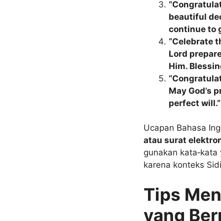
“Congratulat
beautiful dec
continue to 
“Celebrate th
Lord prepare
Him. Blessin
“Congratulati
May God’s pr
perfect will.”
Ucapan Bahasa Ingg
atau surat elektro
gunakan kata‑kata
karena konteks Sidi
Tips Men
yang Be