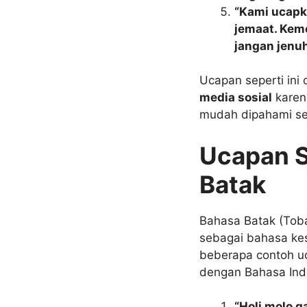
“Kami ucapk
jemaat. Keme
jangan jenuh
Ucapan seperti ini 
media sosial
karen
mudah dipahami se
Ucapan S
Batak
Bahasa Batak (Tob
sebagai bahasa kese
beberapa contoh u
dengan Bahasa Ind
“Holi molo g