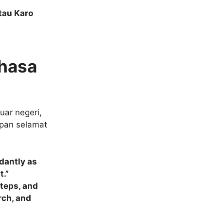
tau Karo
ahasa
uar negeri,
apan selamat
dantly as
t.”
steps, and
rch, and