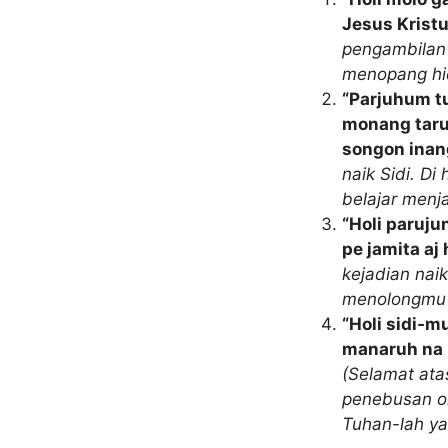
Jesus Kristu
pengambilan 
menopang hi
“Parjuhum tu
monang tarus
songon inan
naik Sidi. D
belajar menj
“Holi paruju
pe jamita a
kejadian nai
menolongmu 
“Holi sidi‑m
manaruh na b
(Selamat ata
penebusan ol
Tuhan-lah ya