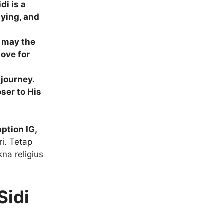
di is a
aying, and
, may the
love for
 journey.
ser to His
ption IG,
i. Tetap
a religius
Sidi