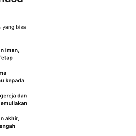
a yang bisa
n iman,
Tetap
ima
mu kepada
 gereja dan
memuliakan
n akhir,
tengah