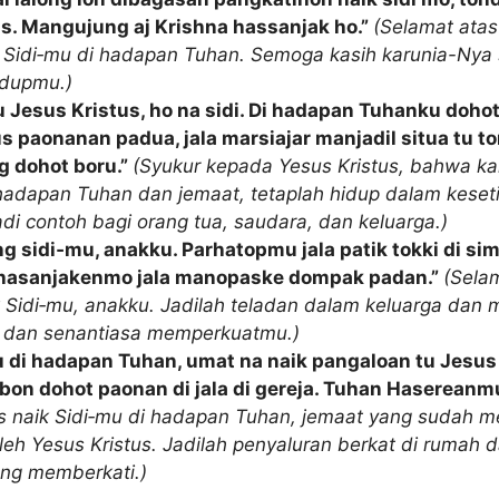
s. Mangujung aj Krishna hassanjak ho.”
(Selamat atas
Sidi‑mu di hadapan Tuhan. Semoga kasih karunia-Nya 
dupmu.)
 Jesus Kristus, ho na sidi. Di hadapan Tuhanku doho
 paonanan padua, jala marsiajar manjadil situa tu to
g dohot boru.”
(Syukur kepada Yesus Kristus, bahwa k
i hadapan Tuhan dan jemaat, tetaplah hidup dalam keset
adi contoh bagi orang tua, saudara, dan keluarga.)
ng sidi‑mu, anakku. Parhatopmu jala patik tokki di si
j hasanjakenmo jala manopaske dompak padan.”
(Sela
k Sidi‑mu, anakku. Jadilah teladan dalam keluarga dan 
dan senantiasa memperkuatmu.)
u di hadapan Tuhan, umat na naik pangaloan tu Jesus 
on dohot paonan di jala di gereja. Tuhan Hasereanm
s naik Sidi‑mu di hadapan Tuhan, jemaat yang sudah 
eh Yesus Kristus. Jadilah penyaluran berkat di rumah da
ng memberkati.)