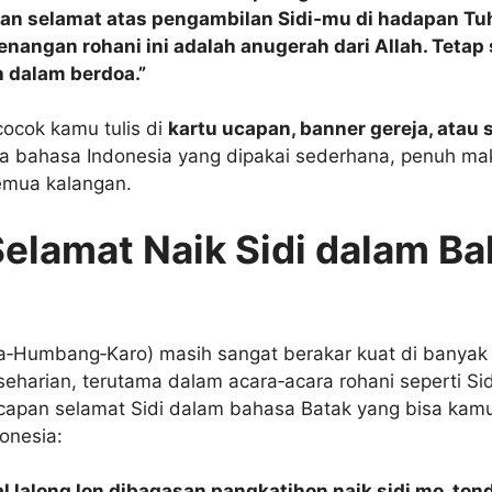
an selamat atas pengambilan Sidi‑mu di hadapan Tu
nangan rohani ini adalah anugerah dari Allah. Tetap 
 dalam berdoa.”
cocok kamu tulis di
kartu ucapan, banner gereja, atau 
a bahasa Indonesia yang dipakai sederhana, penuh ma
mua kalangan.
elamat Naik Sidi dalam B
a‑Humbang‑Karo) masih sangat berakar kuat di banyak
harian, terutama dalam acara‑acara rohani seperti Sidi
capan selamat Sidi dalam bahasa Batak yang bisa ka
onesia:
al lalong lon dibagasan pangkatihon naik sidi mo, tond