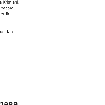
Kristiani,
upacara,
rdiri
oa, dan
ahasa