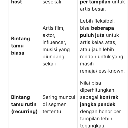
host
sesekali
per tampilan
untuk
artis besar.
Lebih fleksibel,
Artis film,
bisa
beberapa
aktor,
puluh juta
untuk
Bintang
influencer,
artis kelas atas,
tamu
musisi yang
atau jauh lebih
biasa
diundang
rendah untuk yang
sekali
masih
remaja/less‑known.
Nilai bisa
diperhitungkan
Bintang
Sering muncul
sebagai
kontrak
tamu rutin
di segmen
jangka pendek
(recurring)
tertentu
dengan honor per
tampilan lebih
terjangkau.