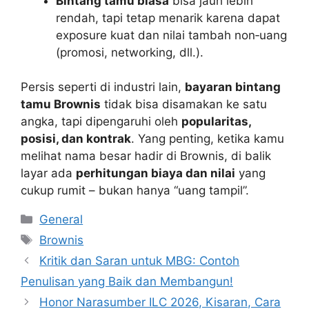
Bintang tamu biasa
bisa jauh lebih
rendah, tapi tetap menarik karena dapat
exposure kuat dan nilai tambah non‑uang
(promosi, networking, dll.).
Persis seperti di industri lain,
bayaran bintang
tamu Brownis
tidak bisa disamakan ke satu
angka, tapi dipengaruhi oleh
popularitas,
posisi, dan kontrak
. Yang penting, ketika kamu
melihat nama besar hadir di Brownis, di balik
layar ada
perhitungan biaya dan nilai
yang
cukup rumit – bukan hanya “uang tampil”.
Kategori
General
Tag
Brownis
Kritik dan Saran untuk MBG: Contoh
Penulisan yang Baik dan Membangun!
Honor Narasumber ILC 2026, Kisaran, Cara