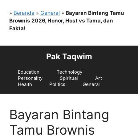
Langsung
ke
»
Beranda
»
General
»
Bayaran Bintang Tamu
isi
Brownis 2026, Honor, Host vs Tamu, dan
Fakta!
Pak Taqwim
Education
Technology
Personality
Spiritual
Art
Health
Politics
General
Bayaran Bintang
Tamu Brownis