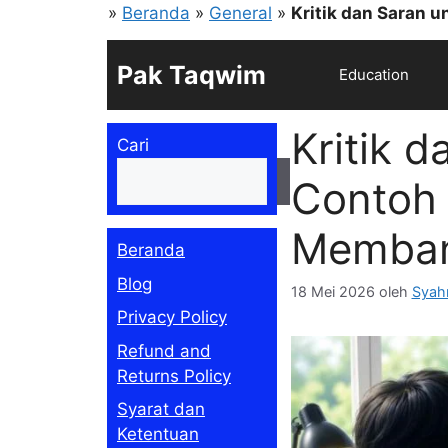
Langsung
»
Beranda
»
General
»
Kritik dan Saran 
ke
isi
Pak Taqwim
Education
Kritik 
Cari
Cari
Contoh 
Memban
Beranda
Blog
18 Mei 2026
oleh
Syah
Privacy Policy
Refund and
Returns Policy
Syarat dan
Ketentuan