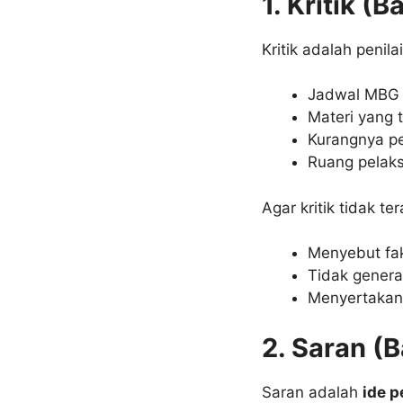
1. Kritik (
Kritik adalah penil
Jadwal MBG y
Materi yang te
Kurangnya pe
Ruang pelak
Agar kritik tidak t
Menyebut fa
Tidak genera
Menyertakan 
2. Saran (B
Saran adalah
ide p