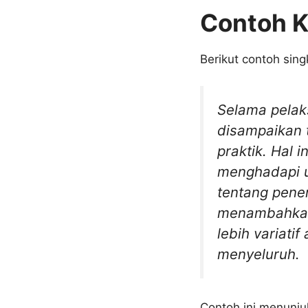
Contoh K
Berikut contoh sing
Selama pelak
disampaikan t
praktik. Hal 
menghadapi 
tentang pene
menambahkan 
lebih variati
menyeluruh.
Contoh ini menunj