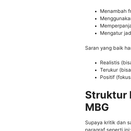
Menambah fre
Menggunakan 
Memperpanja
Mengatur jadw
Saran yang baik ha
Realistis (bis
Terukur (bisa 
Positif (fok
Struktur 
MBG
Supaya kritik dan 
paragraf seperti ini: