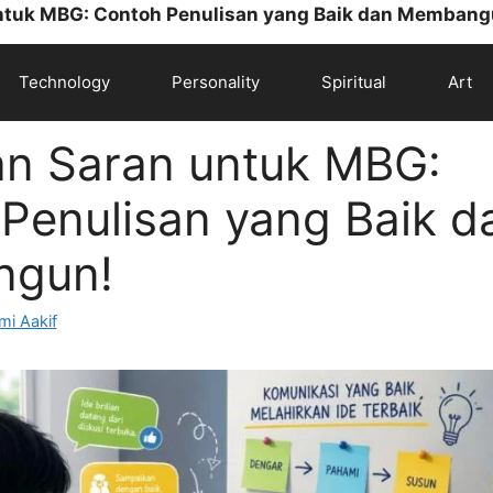
untuk MBG: Contoh Penulisan yang Baik dan Membang
Technology
Personality
Spiritual
Art
dan Saran untuk MBG:
Penulisan yang Baik d
gun!
mi Aakif