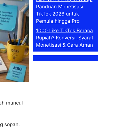
Panduan Monetisasi
TikTok 2026 untuk
Pemula hingga Pro
1000 Like TikTok Berapa
Rupiah? Konversi, Syarat
Monetisasi & Cara Aman
lah muncul
g sopan,