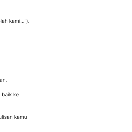
lah kami…“).
an.
 baik ke
ulisan kamu