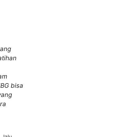
yang
atihan
lam
MBG bisa
yang
ra
g
, lalu