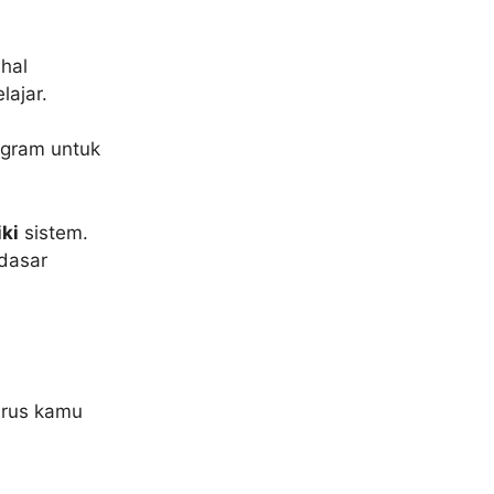
hal
lajar.
ogram untuk
ki
sistem.
dasar
arus kamu