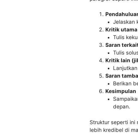
Pendahuluan
Jelaskan 
Kritik utama 
Tulis kek
Saran terkait
Tulis solu
Kritik lain (j
Lanjutkan 
Saran tamb
Berikan b
Kesimpulan
Sampaikan
depan.
Struktur seperti 
lebih kredibel di m