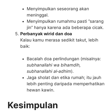
Menyimpulkan seseorang akan
meninggal.
Menyimpulkan rumahmu pasti “sarang
jin” hanya karena ada beberapa cicak.
Perbanyak wirid dan doa
Kalau kamu merasa sedikit takut, lebih
baik:
Bacalah doa perlindungan (misalnya:
subhanallahi wa bihamdih,
subhanallahi al‑adhim
).
Jaga sholat dan etika rumah; itu jauh
lebih penting daripada memperhatikan
hewan kawin.
Kesimpulan