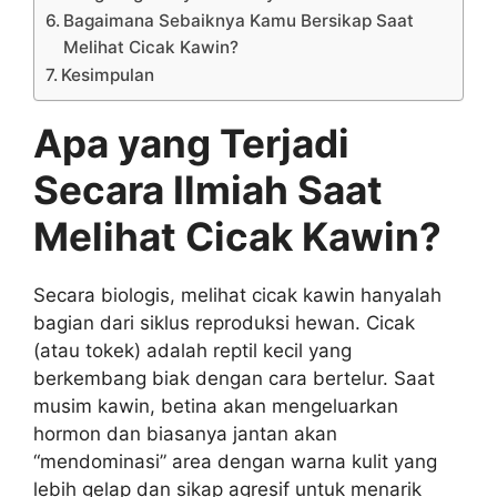
Bagaimana Sebaiknya Kamu Bersikap Saat
Melihat Cicak Kawin?
Kesimpulan
Apa yang Terjadi
Secara Ilmiah Saat
Melihat Cicak Kawin?
Secara biologis, melihat cicak kawin hanyalah
bagian dari siklus reproduksi hewan. Cicak
(atau tokek) adalah reptil kecil yang
berkembang biak dengan cara bertelur. Saat
musim kawin, betina akan mengeluarkan
hormon dan biasanya jantan akan
“mendominasi” area dengan warna kulit yang
lebih gelap dan sikap agresif untuk menarik