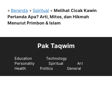
Langsung
ke
»
Beranda
»
Spiritual
»
Melihat Cicak Kawin
isi
Pertanda Apa? Arti, Mitos, dan Hikmah
Menurut Primbon & Islam
Pak Taqwim
Education
Technology
Personality
Spiritual
Art
Health
Politics
General