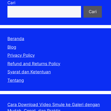
Cari
Cari
Beranda
Blog
Privacy Policy
Refund and Returns Policy
Syarat dan Ketentuan
Tentang
Cara Download Video Smule ke Galeri dengan
Mudah, Cepat, dan Praktis