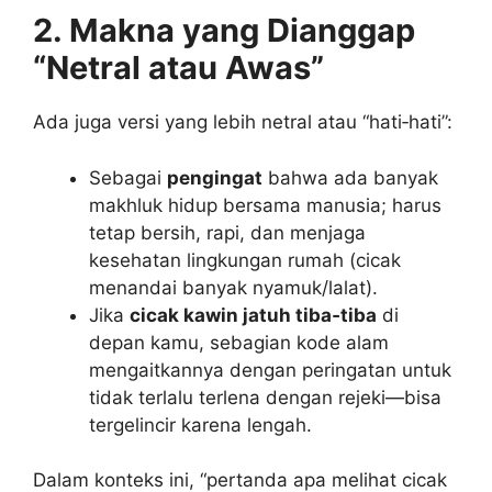
2. Makna yang Dianggap
“Netral atau Awas”
Ada juga versi yang lebih netral atau “hati‑hati”:
Sebagai
pengingat
bahwa ada banyak
makhluk hidup bersama manusia; harus
tetap bersih, rapi, dan menjaga
kesehatan lingkungan rumah (cicak
menandai banyak nyamuk/lalat).
Jika
cicak kawin jatuh tiba‑tiba
di
depan kamu, sebagian kode alam
mengaitkannya dengan peringatan untuk
tidak terlalu terlena dengan rejeki—bisa
tergelincir karena lengah.
Dalam konteks ini, “pertanda apa melihat cicak