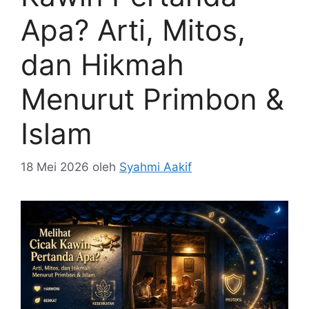
Apa? Arti, Mitos,
dan Hikmah
Menurut Primbon &
Islam
18 Mei 2026
oleh
Syahmi Aakif