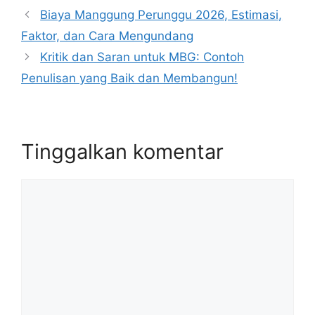
Biaya Manggung Perunggu 2026, Estimasi,
Faktor, dan Cara Mengundang
Kritik dan Saran untuk MBG: Contoh
Penulisan yang Baik dan Membangun!
Tinggalkan komentar
Komentar