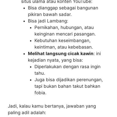
situs ulama atau konten YouTube:
Bisa dianggap sebagai bangunan
pikiran bawah sadar.
Bisa jadi Lambang:
Pernikahan, hubungan, atau
keinginan mencari pasangan.
Kebutuhan keseimbangan,
keintiman, atau kebebasan.
Melihat langsung cicak kawin
: ini
kejadian nyata, yang bisa:
Diperlakukan dengan rasa ingin
tahu.
Juga bisa dijadikan perenungan,
tapi bukan bahan takut bahkan
fobia.
Jadi, kalau kamu bertanya, jawaban yang
paling adil adalah: