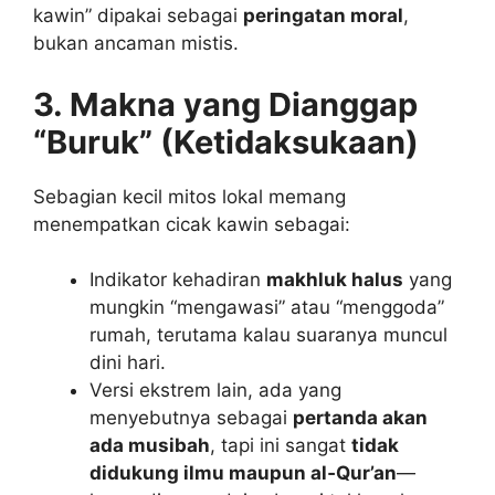
kawin” dipakai sebagai
peringatan moral
,
bukan ancaman mistis.
3. Makna yang Dianggap
“Buruk” (Ketidaksukaan)
Sebagian kecil mitos lokal memang
menempatkan cicak kawin sebagai:
Indikator kehadiran
makhluk halus
yang
mungkin “mengawasi” atau “menggoda”
rumah, terutama kalau suaranya muncul
dini hari.
Versi ekstrem lain, ada yang
menyebutnya sebagai
pertanda akan
ada musibah
, tapi ini sangat
tidak
didukung ilmu maupun al‑Qur’an
—