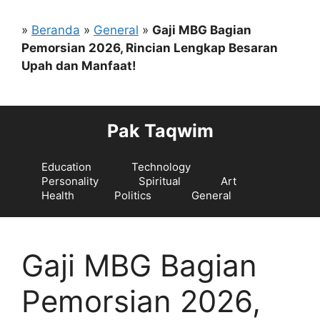
Langsung
ke
»
Beranda
»
General
»
Gaji MBG Bagian
isi
Pemorsian 2026, Rincian Lengkap Besaran
Upah dan Manfaat!
Pak Taqwim
Education
Technology
Personality
Spiritual
Art
Health
Politics
General
Gaji MBG Bagian
Pemorsian 2026,