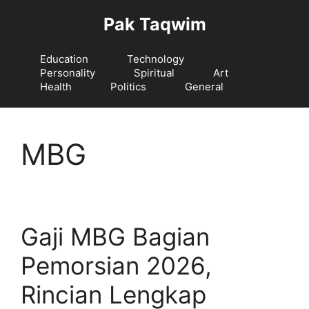
Langsung
Pak Taqwim
ke
isi
Education
Technology
Personality
Spiritual
Art
Health
Politics
General
MBG
Gaji MBG Bagian
Pemorsian 2026,
Rincian Lengkap