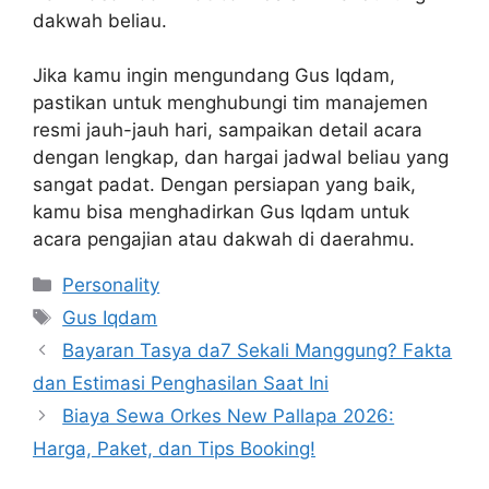
dakwah beliau.
Jika kamu ingin mengundang Gus Iqdam,
pastikan untuk menghubungi tim manajemen
resmi jauh-jauh hari, sampaikan detail acara
dengan lengkap, dan hargai jadwal beliau yang
sangat padat. Dengan persiapan yang baik,
kamu bisa menghadirkan Gus Iqdam untuk
acara pengajian atau dakwah di daerahmu.
Kategori
Personality
Tag
Gus Iqdam
Bayaran Tasya da7 Sekali Manggung? Fakta
dan Estimasi Penghasilan Saat Ini
Biaya Sewa Orkes New Pallapa 2026:
Harga, Paket, dan Tips Booking!