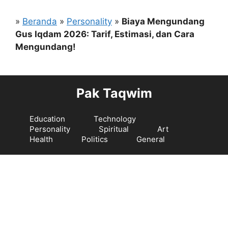
Langsung
ke
»
Beranda
»
Personality
»
Biaya Mengundang
isi
Gus Iqdam 2026: Tarif, Estimasi, dan Cara
Mengundang!
Pak Taqwim
Education
Technology
Personality
Spiritual
Art
Health
Politics
General