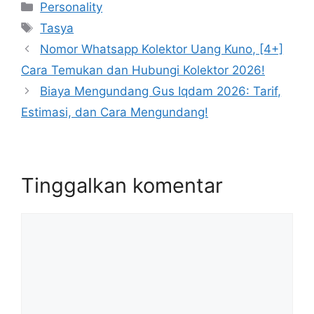
Kategori
Personality
Tag
Tasya
Nomor Whatsapp Kolektor Uang Kuno, [4+]
Cara Temukan dan Hubungi Kolektor 2026!
Biaya Mengundang Gus Iqdam 2026: Tarif,
Estimasi, dan Cara Mengundang!
Tinggalkan komentar
Komentar