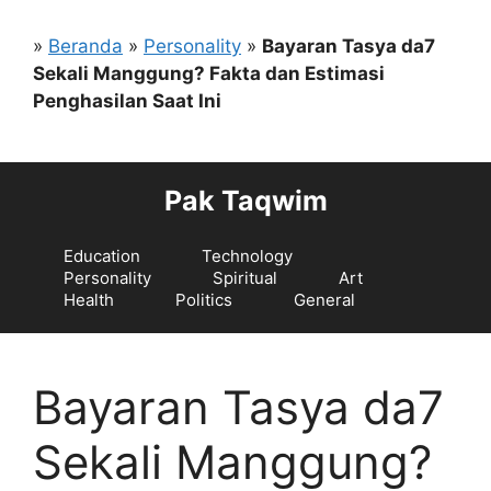
Langsung
ke
»
Beranda
»
Personality
»
Bayaran Tasya da7
isi
Sekali Manggung? Fakta dan Estimasi
Penghasilan Saat Ini
Pak Taqwim
Education
Technology
Personality
Spiritual
Art
Health
Politics
General
Bayaran Tasya da7
Sekali Manggung?