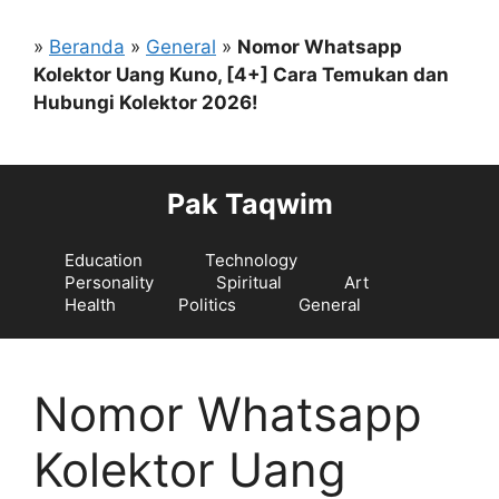
Langsung
ke
»
Beranda
»
General
»
Nomor Whatsapp
isi
Kolektor Uang Kuno, [4+] Cara Temukan dan
Hubungi Kolektor 2026!
Pak Taqwim
Education
Technology
Personality
Spiritual
Art
Health
Politics
General
Nomor Whatsapp
Kolektor Uang