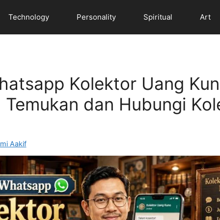
Technology
Personality
Spiritual
Art
atsapp Kolektor Uang Kun
a Temukan dan Hubungi Kol
mi Aakif