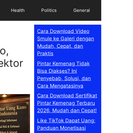
Health
Politics
General
Cara Download Video
Smule ke Galeri dengan
Mudah, Cepat, dan
o,
Praktis
ektor
Pintar Kemenag Tidak
Bisa Diakses? Ini
Penyebab, Solusi, dan
Cara Mengatasinya
Cara Download Sertifikat
Pintar Kemenag Terbaru
2026, Mudah dan Cepat!
Like TikTok Dapat Uang:
Panduan Monetisasi