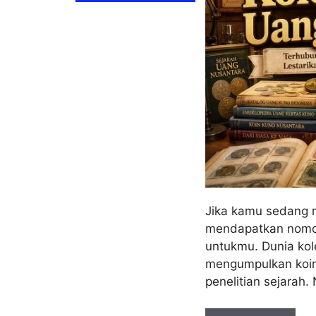
Jika kamu sedang m
mendapatkan nomor 
untukmu. Dunia kol
mengumpulkan koin 
penelitian sejara