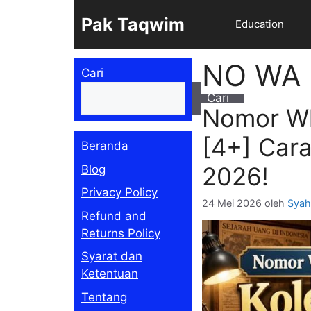
Langsung
Pak Taqwim
Education
ke
isi
NO WA
Cari
Cari
Nomor Wh
[4+] Car
Beranda
2026!
Blog
Privacy Policy
24 Mei 2026
oleh
Syah
Refund and
Returns Policy
Syarat dan
Ketentuan
Tentang