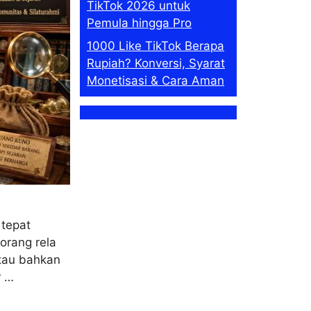
TikTok 2026 untuk
Pemula hingga Pro
1000 Like TikTok Berapa
Rupiah? Konversi, Syarat
Monetisasi & Cara Aman
 tepat
orang rela
tau bahkan
r …