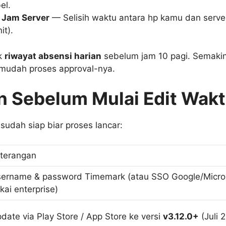
el.
 Jam Server
— Selisih waktu antara hp kamu dan serv
it).
k
riwayat absensi harian
sebelum jam 10 pagi. Semakin
 mudah proses approval-nya.
n Sebelum Mulai Edit Wak
 sudah siap biar proses lancar:
terangan
ername & password Timemark (atau SSO Google/Micros
kai enterprise)
date via Play Store / App Store ke versi
v3.12.0+
(Juli 