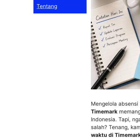
Tentang
Mengelola absensi 
Timemark
memang j
Indonesia. Tapi, n
salah? Tenang, ka
waktu di Timemar