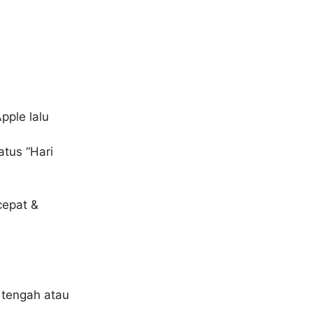
pple lalu
tus “Hari
cepat &
 tengah atau