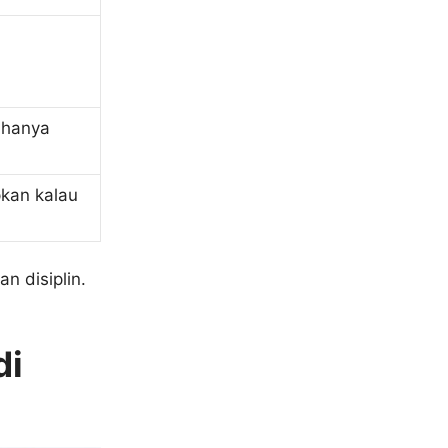
hanya
pkan kalau
n disiplin.
di