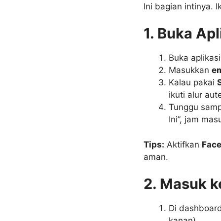
Ini bagian intinya.
1. Buka Apl
Buka aplikas
Masukkan
e
Kalau pakai
ikuti alur aut
Tunggu sampa
Ini”, jam mas
Tips:
Aktifkan
Face
aman.
2. Masuk k
Di dashboard
kanan).