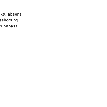
ktu absensi
leshooting
an bahasa