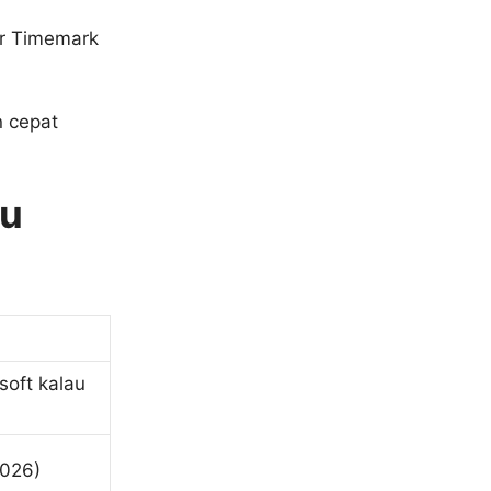
er Timemark
 cepat
tu
oft kalau
2026)