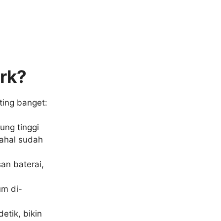
rk?
ting banget:
ung tinggi
ahal sudah
an baterai,
um di-
etik, bikin