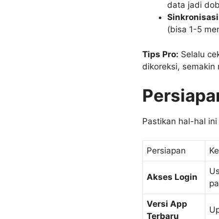
data jadi dob
Sinkronisasi
(bisa 1-5 men
Tips Pro:
Selalu ce
dikoreksi, semakin
Persiapa
Pastikan hal-hal ini
Persiapan
Ke
Us
Akses Login
pa
Versi App
Up
Terbaru