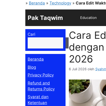
Langsung
»
Beranda
»
Technology
»
Cara Edit Wak
ke
isi
Pak Taqwim
Education
Cara Ed
Cari
Cari
dengan
2026
Beranda
Blog
6 Juli 2026
oleh
Syahmi
Privacy Policy
Refund and
Returns Policy
Syarat dan
Ketentuan