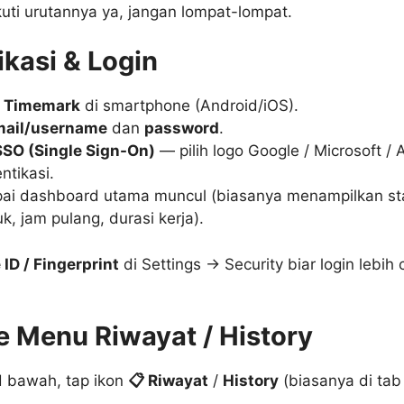
 Ikuti urutannya ya, jangan lompat-lompat.
ikasi & Login
i
Timemark
di smartphone (Android/iOS).
mail/username
dan
password
.
SSO (Single Sign-On)
— pilih logo Google / Microsoft / A
entikasi.
i dashboard utama muncul (biasanya menampilkan sta
uk, jam pulang, durasi kerja).
 ID / Fingerprint
di Settings → Security biar login lebih 
e Menu Riwayat / History
 bawah, tap ikon
📋 Riwayat
/
History
(biasanya di tab