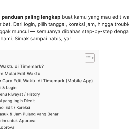
i
panduan paling lengkap
buat kamu yang mau edit wa
bet. Dari login, pilih tanggal, koreksi jam, hingga troub
 nggak muncul — semuanya dibahas step-by-step deng
hami. Simak sampai habis, ya!
t Waktu di Timemark?
m Mulai Edit Waktu
Cara Edit Waktu di Timemark (Mobile App)
i & Login
enu Riwayat / History
al yang Ingin Diedit
l Edit / Koreksi
Masuk & Jam Pulang yang Benar
irim untuk Approval
Approval