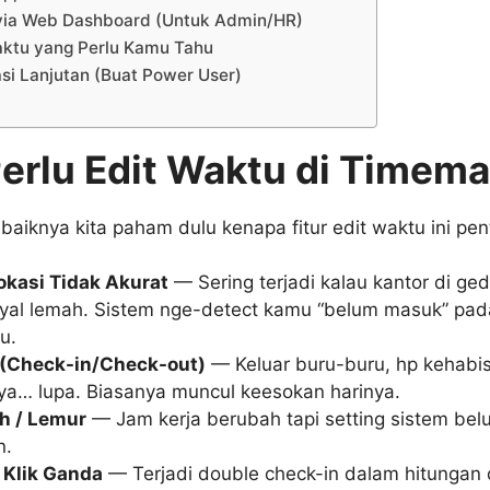
 via Web Dashboard (Untuk Admin/HR)
aktu yang Perlu Kamu Tahu
si Lanjutan (Buat Power User)
erlu Edit Waktu di Timema
baiknya kita paham dulu kenapa fitur edit waktu ini pen
Lokasi Tidak Akurat
— Sering terjadi kalau kantor di ged
nyal lemah. Sistem nge-detect kamu “belum masuk” pad
u.
(Check-in/Check-out)
— Keluar buru-buru, hp kehabis
ya… lupa. Biasanya muncul keesokan harinya.
h / Lemur
— Jam kerja berubah tapi setting sistem bel
n.
 Klik Ganda
— Terjadi double check-in dalam hitungan d