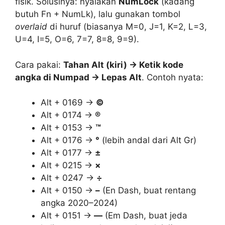
fisik. Solusinya: nyalakan
NumLock
(kadang
butuh Fn + NumLk), lalu gunakan tombol
overlaid
di huruf (biasanya M=0, J=1, K=2, L=3,
U=4, I=5, O=6, 7=7, 8=8, 9=9).
Cara pakai:
Tahan
Alt (kiri) → Ketik kode
angka di Numpad → Lepas Alt
. Contoh nyata:
Alt + 0169 →
©
Alt + 0174 →
®
Alt + 0153 →
™
Alt + 0176 →
°
(lebih andal dari Alt Gr)
Alt + 0177 →
±
Alt + 0215 →
×
Alt + 0247 →
÷
Alt + 0150 →
–
(En Dash, buat rentang
angka 2020–2024)
Alt + 0151 →
—
(Em Dash, buat jeda