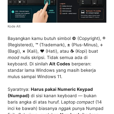
Kode Alt
Bayangkan kamu butuh simbol
©
(Copyright),
®
(Registered),
™
(Trademark),
±
(Plus-Minus),
÷
(Bagi),
×
(Kali),
♥
(Hati), atau
☕
(Kopi) buat
mood
nulis skripsi. Tidak semua ada di
keyboard. Di sinilah
Alt Codes
berperan:
standar lama Windows yang masih bekerja
mulus sampai Windows 11.
Syaratnya:
Harus pakai Numeric Keypad
(Numpad)
di sisi kanan keyboard — bukan
baris angka di atas huruf. Laptop
compact
(14
inci ke bawah) biasanya
nggak
punya Numpad