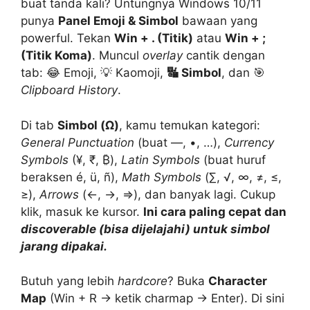
buat tanda kali? Untungnya Windows 10/11
punya
Panel Emoji & Simbol
bawaan yang
powerful. Tekan
Win + . (Titik)
atau
Win + ;
(Titik Koma)
. Muncul
overlay
cantik dengan
tab: 😂 Emoji, 💡 Kaomoji,
🔣 Simbol
, dan 🎯
Clipboard History
.
Di tab
Simbol (Ω)
, kamu temukan kategori:
General Punctuation
(buat —, •, …),
Currency
Symbols
(¥, ₹, ₿),
Latin Symbols
(buat huruf
beraksen é, ü, ñ),
Math Symbols
(∑, √, ∞, ≠, ≤,
≥),
Arrows
(←, →, ⇒), dan banyak lagi. Cukup
klik, masuk ke kursor.
Ini cara paling cepat dan
discoverable (bisa dijelajahi) untuk simbol
jarang dipakai.
Butuh yang lebih
hardcore
? Buka
Character
Map
(Win + R → ketik charmap → Enter). Di sini