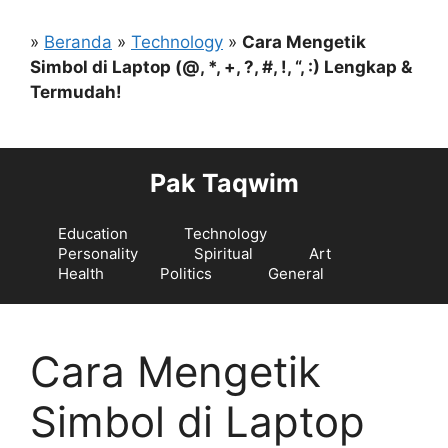
Langsung
ke
»
Beranda
»
Technology
»
Cara Mengetik
isi
Simbol di Laptop (@, *, +, ?, #, !, “, :) Lengkap &
Termudah!
Pak Taqwim
Education
Technology
Personality
Spiritual
Art
Health
Politics
General
Cara Mengetik
Simbol di Laptop