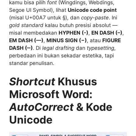
kamu bisa pilih
font
(Wingdings, Webdings,
Segoe UI Symbol), lihat
Unicode code point
(misal U+00A7 untuk §), dan
copy-paste
. Ini
gold standard
kalau butuh presisi absolut —
misal membedakan
HYPHEN (-)
,
EN DASH (–)
,
EM DASH (—)
,
MINUS SIGN (−)
, atau
FIGURE
DASH (‒)
. Di
legal drafting
dan
typesetting
,
perbedaan ini bukan sekadar estetika, tapi
standar penulisan.
Shortcut
Khusus
Microsoft Word:
AutoCorrect
& Kode
Unicode