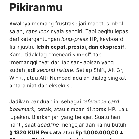
Pikiranmu
Awalnya memang frustrasi: jari macet, simbol
salah,
caps lock
nyala sendiri. Tapi begitu lepas
dari ketergantungan
long-press
HP, keyboard
fisik justru
lebih cepat, presisi, dan ekspresif
.
Kamu tidak lagi “mencari simbol”, tapi
“memanggilnya” dari lapisan-lapisan yang
sudah jadi
second nature
. Setiap Shift, Alt Gr,
Win+., atau Alt+Numpad adalah dialog singkat
antara niat dan eksekusi.
Jadikan panduan ini sebagai
reference card
bookmark
, cetak, atau simpan di
notes
HP. Lalu
lupakan. Biarkan jari yang belajar. Suatu hari
nanti, saat
deadline
mengejar dan kamu butuh
§ 1320 KUH Perdata
atau
Rp 1.000.000,00 ±