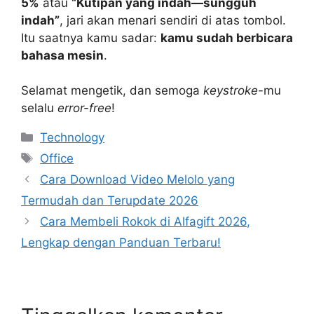
5%
atau
“Kutipan yang indah—sungguh
indah”
, jari akan menari sendiri di atas tombol.
Itu saatnya kamu sadar:
kamu sudah berbicara
bahasa mesin
.
Selamat mengetik, dan semoga
keystroke
-mu
selalu
error-free
!
Kategori
Technology
Tag
Office
Cara Download Video Melolo yang
Termudah dan Terupdate 2026
Cara Membeli Rokok di Alfagift 2026,
Lengkap dengan Panduan Terbaru!