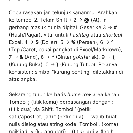
Coba rasakan jari telunjuk kananmu. Arahkan
ke tombol 2. Tekan Shift + 2 →
@
(At). Ini
gerbang masuk dunia digital. Geser ke 3 →
#
(Hash/Pagar), vital untuk
hashtag
atau
shortcut
Excel. 4 →
$
(Dollar), 5 →
%
(Persen), 6 →
^
(Topi/Caret, pakai pangkat di Excel/Markdown),
7 →
&
(And), 8 →
*
(Bintang/Asterisk), 9 →
(
(Kurung Buka), 0 →
)
(Kurung Tutup). Polanya
konsisten: simbol “kurang penting” diletakkan di
atas angka.
Sekarang turun ke baris
home row
area kanan.
Tombol ; (titik koma) berpasangan dengan :
(titik dua) via Shift. Tombol ‘ (petik
satu/apostrof) jadi ” (petik dua) — wajib buat
nulis dialog atau string kode. Tombol , (koma)
naik jadi < (kurang dari), . (titik) jadi > (lebih