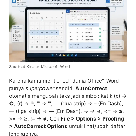
Shortcut Khusus Microsoft Word
Karena kamu mentioned “dunia Office”, Word
punya
superpower
sendiri.
AutoCorrect
otomatis mengubah teks jadi simbol: ketik (c) →
©
, (r) →
®
, ™ →
™
, — (dua strip) →
–
(En Dash),
— (tiga strip) →
—
(Em Dash), -> →
→
, <= →
≤
,
>= →
≥
, != →
≠
. Cek
File > Options > Proofing
> AutoCorrect Options
untuk lihat/ubah daftar
lengkapnya.