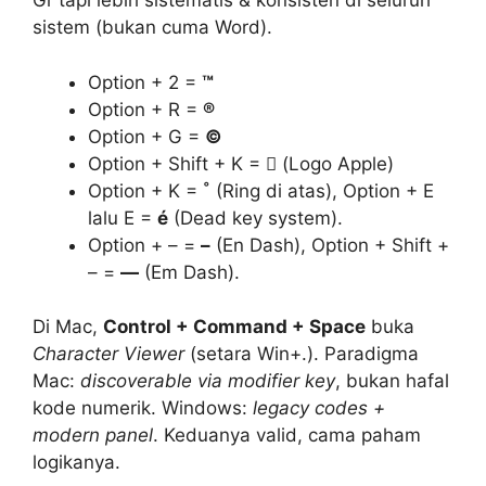
Gr tapi lebih sistematis & konsisten di seluruh
sistem (bukan cuma Word).
Option + 2 =
™
Option + R =
®
Option + G =
©
Option + Shift + K =

(Logo Apple)
Option + K =
˚
(Ring di atas), Option + E
lalu E =
é
(Dead key system).
Option + – =
–
(En Dash), Option + Shift +
– =
—
(Em Dash).
Di Mac,
Control + Command + Space
buka
Character Viewer
(setara Win+.). Paradigma
Mac:
discoverable via modifier key
, bukan hafal
kode numerik. Windows:
legacy codes +
modern panel
. Keduanya valid, cama paham
logikanya.