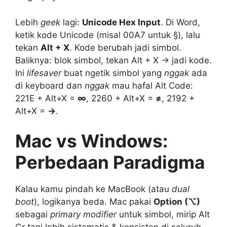
Lebih
geek
lagi:
Unicode Hex Input
. Di Word,
ketik kode Unicode (misal 00A7 untuk §), lalu
tekan
Alt + X
. Kode berubah jadi simbol.
Baliknya: blok simbol, tekan Alt + X → jadi kode.
Ini
lifesaver
buat ngetik simbol yang
nggak
ada
di keyboard dan
nggak
mau hafal Alt Code:
221E + Alt+X =
∞
, 2260 + Alt+X =
≠
, 2192 +
Alt+X =
→
.
Mac vs Windows:
Perbedaan Paradigma
Kalau kamu pindah ke MacBook (atau
dual
boot
), logikanya beda. Mac pakai
Option (⌥)
sebagai
primary modifier
untuk simbol, mirip Alt