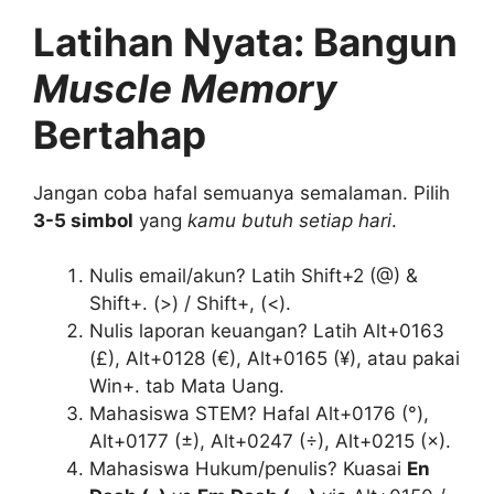
Latihan Nyata: Bangun
Muscle Memory
Bertahap
Jangan coba hafal semuanya semalaman. Pilih
3-5 simbol
yang
kamu butuh setiap hari
.
Nulis email/akun? Latih Shift+2 (@) &
Shift+. (>) / Shift+, (<).
Nulis laporan keuangan? Latih Alt+0163
(£), Alt+0128 (€), Alt+0165 (¥), atau pakai
Win+. tab Mata Uang.
Mahasiswa STEM? Hafal Alt+0176 (°),
Alt+0177 (±), Alt+0247 (÷), Alt+0215 (×).
Mahasiswa Hukum/penulis? Kuasai
En