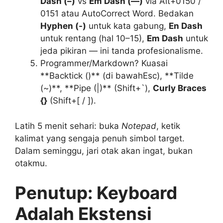
Dash (–)
vs
Em Dash (—)
via Alt+0150 /
0151 atau AutoCorrect Word. Bedakan
Hyphen (-)
untuk kata gabung,
En Dash
untuk rentang (hal 10–15),
Em Dash
untuk
jeda pikiran — ini tanda profesionalisme.
Programmer/Markdown? Kuasai
**Backtick ()** (di bawahEsc), **Tilde
(~)**, **Pipe (|)** (Shift+`),
Curly Braces
{}
(Shift+[ / ]).
Latih 5 menit sehari: buka
Notepad
, ketik
kalimat yang sengaja penuh simbol target.
Dalam seminggu, jari otak akan ingat, bukan
otakmu.
Penutup: Keyboard
Adalah Ekstensi