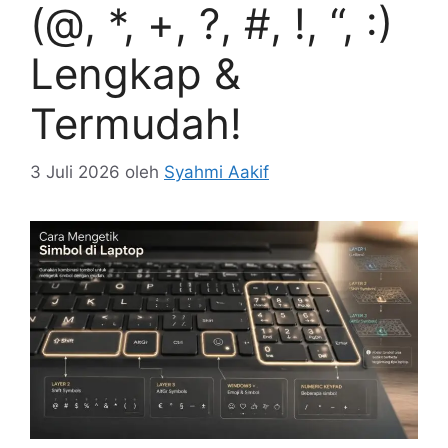
(@, *, +, ?, #, !, “, :)
Lengkap &
Termudah!
3 Juli 2026
oleh
Syahmi Aakif