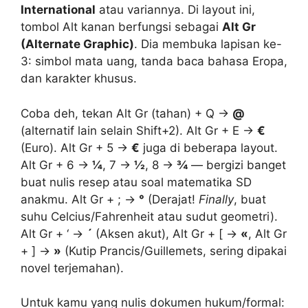
International
atau variannya. Di layout ini,
tombol Alt kanan berfungsi sebagai
Alt Gr
(Alternate Graphic)
. Dia membuka lapisan ke-
3: simbol mata uang, tanda baca bahasa Eropa,
dan karakter khusus.
Coba deh, tekan Alt Gr (tahan) + Q →
@
(alternatif lain selain Shift+2). Alt Gr + E →
€
(Euro). Alt Gr + 5 →
€
juga di beberapa layout.
Alt Gr + 6 →
¼
, 7 →
½
, 8 →
¾
— bergizi banget
buat nulis resep atau soal matematika SD
anakmu. Alt Gr + ; →
°
(Derajat!
Finally
, buat
suhu Celcius/Fahrenheit atau sudut geometri).
Alt Gr + ‘ →
´
(Aksen akut), Alt Gr + [ →
«
, Alt Gr
+ ] →
»
(Kutip Prancis/Guillemets, sering dipakai
novel terjemahan).
Untuk kamu yang nulis dokumen hukum/formal: