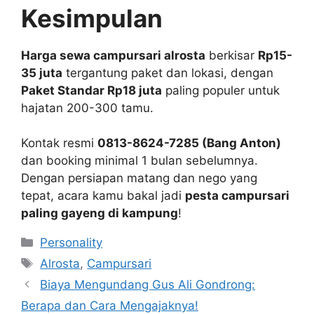
Kesimpulan
Harga sewa campursari alrosta
berkisar
Rp15-
35 juta
tergantung paket dan lokasi, dengan
Paket Standar Rp18 juta
paling populer untuk
hajatan 200-300 tamu.
Kontak resmi
0813-8624-7285 (Bang Anton)
dan booking minimal 1 bulan sebelumnya.
Dengan persiapan matang dan nego yang
tepat, acara kamu bakal jadi
pesta campursari
paling gayeng di kampung
!
Kategori
Personality
Tag
Alrosta
,
Campursari
Biaya Mengundang Gus Ali Gondrong:
Berapa dan Cara Mengajaknya!