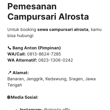
Pemesanan
Campursari Alrosta
Untuk booking
sewa campursari alrosta
, kamu
bisa hubungi:
📞 Bang Anton (Pimpinan)
WA/Call:
0813-8624-7285
WA Alternatif:
0823-1306-0242
📍 Alamat:
Banaran, Jenggrik, Kedawung, Sragen, Jawa
Tengah
🌐 Media Sosial:
Instagram:
@alrosta.offc