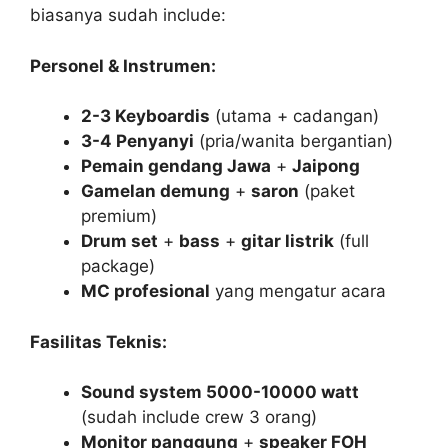
biasanya sudah include:
Personel & Instrumen:
2-3 Keyboardis
(utama + cadangan)
3-4 Penyanyi
(pria/wanita bergantian)
Pemain gendang Jawa
+
Jaipong
Gamelan demung
+
saron
(paket
premium)
Drum set
+
bass
+
gitar listrik
(full
package)
MC profesional
yang mengatur acara
Fasilitas Teknis:
Sound system 5000-10000 watt
(sudah include crew 3 orang)
Monitor panggung
+
speaker FOH