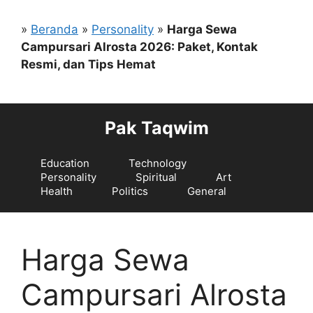
Langsung
ke
»
Beranda
»
Personality
»
Harga Sewa
isi
Campursari Alrosta 2026: Paket, Kontak
Resmi, dan Tips Hemat
Pak Taqwim
Education
Technology
Personality
Spiritual
Art
Health
Politics
General
Harga Sewa
Campursari Alrosta