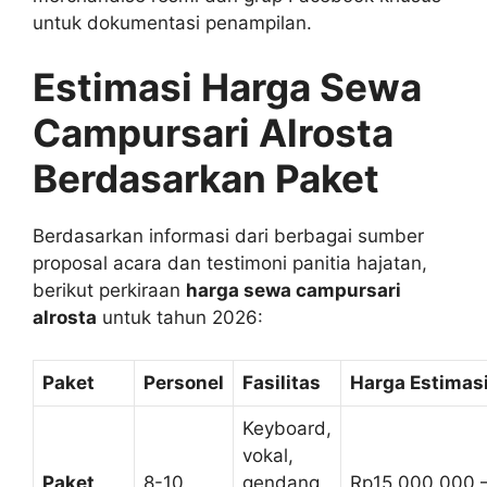
untuk dokumentasi penampilan.
Estimasi Harga Sewa
Campursari Alrosta
Berdasarkan Paket
Berdasarkan informasi dari berbagai sumber
proposal acara dan testimoni panitia hajatan,
berikut perkiraan
harga sewa campursari
alrosta
untuk tahun 2026:
Paket
Personel
Fasilitas
Harga Estimas
Keyboard,
vokal,
Paket
8-10
gendang,
Rp15.000.000 