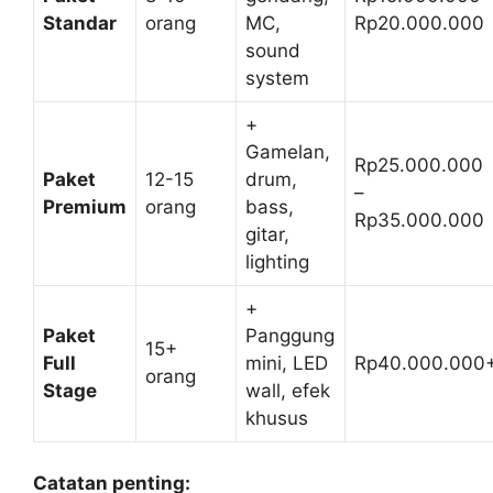
Standar
orang
MC,
Rp20.000.000
sound
system
+
Gamelan,
Rp25.000.000
Paket
12-15
drum,
–
Premium
orang
bass,
Rp35.000.000
gitar,
lighting
+
Paket
Panggung
15+
Full
mini, LED
Rp40.000.000
orang
Stage
wall, efek
khusus
Catatan penting: