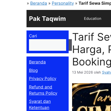
Langsung
»
Beranda
»
Personality
»
Tarif Sewa Sim
ke
isi
Pak Taqwim
Education
Tarif S
Cari
Cari
Harga, 
Bookin
Beranda
Blog
13 Mei 2026
oleh
Syah
Privacy Policy
Refund and
Returns Policy
Syarat dan
Ketentuan