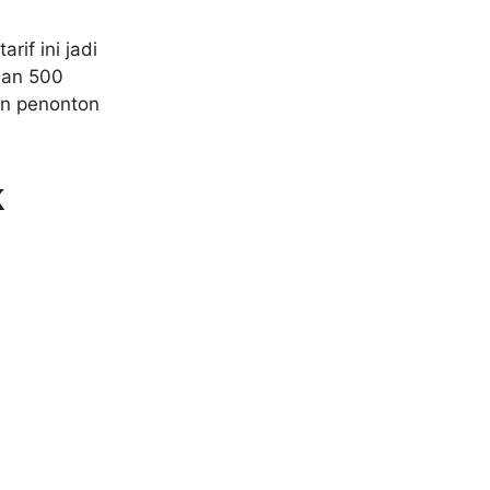
rif ini jadi
han 500
in penonton
k