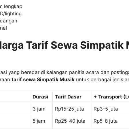
m lengkap
/lighting
adangan
nal
Harga Tarif Sewa Simpatik
asi yang beredar di kalangan panitia acara dan postin
kiraan
tarif sewa Simpatik Musik
untuk berbagai jenis a
Durasi
Tarif Dasar
+ Transport (L
3 jam
Rp15-25 juta
Rp3-5 juta
5 jam
Rp25-40 juta
Rp5-8 juta