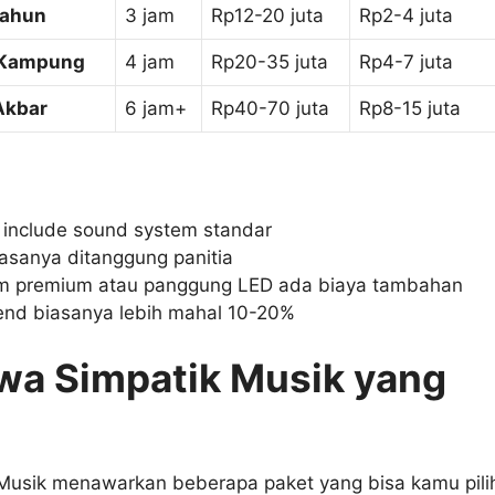
Tahun
3 jam
Rp12-20 juta
Rp2-4 juta
 Kampung
4 jam
Rp20-35 juta
Rp4-7 juta
Akbar
6 jam+
Rp40-70 juta
Rp8-15 juta
include sound system standar
asanya ditanggung panitia
m premium atau panggung LED ada biaya tambahan
nd biasanya lebih mahal 10-20%
wa Simpatik Musik yang
Musik menawarkan beberapa paket yang bisa kamu pili