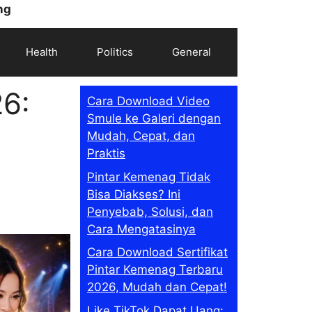
ng
Health
Politics
General
26:
Cara Download Video
Smule ke Galeri dengan
Mudah, Cepat, dan
Praktis
Pintar Kemenag Tidak
Bisa Diakses? Ini
Penyebab, Solusi, dan
Cara Mengatasinya
Cara Download Sertifikat
Pintar Kemenag Terbaru
2026, Mudah dan Cepat!
Like TikTok Dapat Uang: