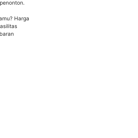
 penonton.
 kamu? Harga
silitas
mbaran