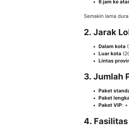
6 jam ke ata
Semakin lama durasi
2. Jarak L
Dalam kota
(
Luar kota
(20
Lintas provi
3. Jumlah 
Paket stand
Paket lengk
Paket VIP
: +
4. Fasilit