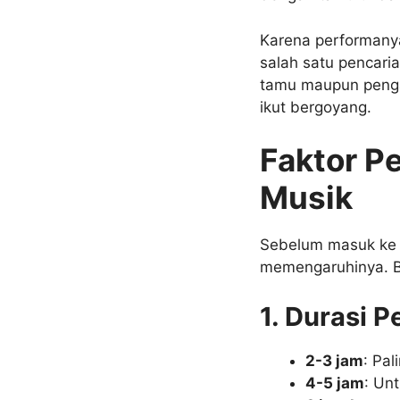
Karena performanya 
salah satu pencaria
tamu maupun pengaj
ikut bergoyang.
Faktor P
Musik
Sebelum masuk ke 
memengaruhinya. B
1. Durasi 
2-3 jam
: Pa
4-5 jam
: Un