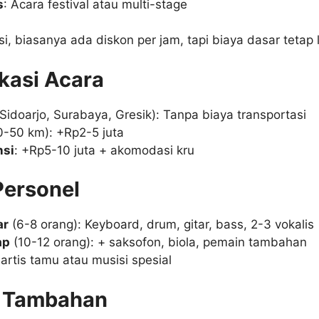
s
: Acara festival atau multi-stage
, biasanya ada diskon per jam, tapi biaya dasar tetap l
okasi Acara
Sidoarjo, Surabaya, Gresik): Tanpa biaya transportasi
-50 km): +Rp2-5 juta
nsi
: +Rp5-10 juta + akomodasi kru
Personel
ar
(6-8 orang): Keyboard, drum, gitar, bass, 2-3 vokalis
ap
(10-12 orang): + saksofon, biola, pemain tambahan
 artis tamu atau musisi spesial
as Tambahan