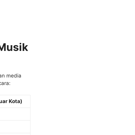
 Musik
gan media
cara:
uar Kota)