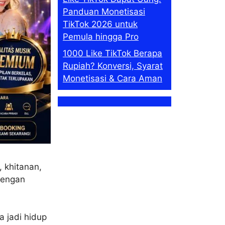
Panduan Monetisasi
TikTok 2026 untuk
Pemula hingga Pro
1000 Like TikTok Berapa
Rupiah? Konversi, Syarat
Monetisasi & Cara Aman
 khitanan,
dengan
a jadi hidup