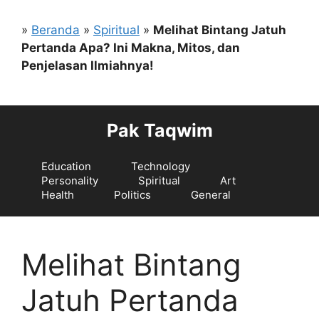
Langsung
ke
»
Beranda
»
Spiritual
»
Melihat Bintang Jatuh
isi
Pertanda Apa? Ini Makna, Mitos, dan
Penjelasan Ilmiahnya!
Pak Taqwim
Education
Technology
Personality
Spiritual
Art
Health
Politics
General
Melihat Bintang
Jatuh Pertanda