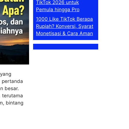
TikTok 2026 untuk
Pemula hingga Pro
1000 Like TikTok Berapa
Rupiah? Konversi, Syarat
Monetisasi & Cara Aman
 yang
 pertanda
n besar.
, terutama
m, bintang