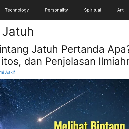
Technology
Personality
Spiritual
Art
 Jatuh
intang Jatuh Pertanda Apa?
tos, dan Penjelasan Ilmiah
mi Aakif