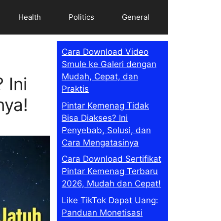
Health
Politics
General
Cara Download Video
Smule ke Galeri dengan
Mudah, Cepat, dan
 Ini
Praktis
nya!
Pintar Kemenag Tidak
Bisa Diakses? Ini
Penyebab, Solusi, dan
Cara Mengatasinya
Cara Download Sertifikat
Pintar Kemenag Terbaru
2026, Mudah dan Cepat!
Like TikTok Dapat Uang:
Panduan Monetisasi