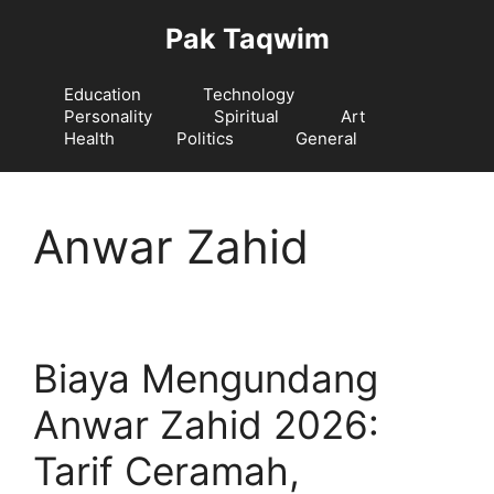
Langsung
Pak Taqwim
ke
isi
Education
Technology
Personality
Spiritual
Art
Health
Politics
General
Anwar Zahid
Biaya Mengundang
Anwar Zahid 2026:
Tarif Ceramah,