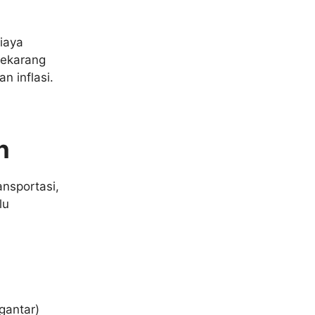
iaya
sekarang
 inflasi.
n
nsportasi,
lu
gantar)