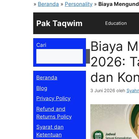
Langsung
»
Beranda
»
Personality
»
Biaya Mengunda
ke
isi
Pak Taqwim
Education
Biaya 
Cari
Cari
2026: T
dan Kon
Beranda
Blog
3 Juni 2026
oleh
Syahm
Privacy Policy
Refund and
Returns Policy
Syarat dan
Ketentuan