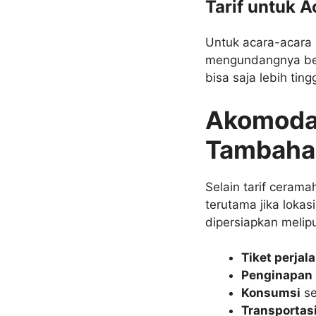
Tarif untuk 
Untuk acara-acara k
mengundangnya ber
bisa saja lebih ti
Akomodas
Tambahan
Selain tarif ceram
terutama jika lokas
dipersiapkan melipu
Tiket perjal
Penginapan
Konsumsi
se
Transportasi