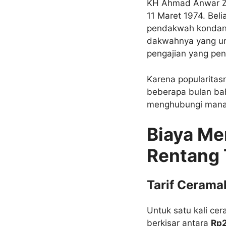
KH Ahmad Anwar Zah
11 Maret 1974. Bel
pendakwah kondang 
dakwahnya yang un
pengajian yang pen
Karena popularitas
beberapa bulan bah
menghubungi manaje
Biaya Me
Rentang 
Tarif Cerama
Untuk satu kali ce
berkisar antara
Rp2