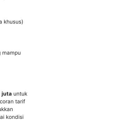
ra khusus)
ng mampu
 juta
untuk
oran tarif
ukkan
i kondisi