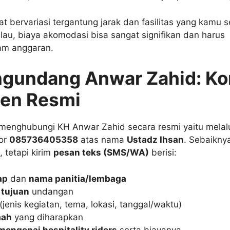
at bervariasi tergantung jarak dan fasilitas yang kamu 
lau, biaya akomodasi bisa sangat signifikan dan harus
am anggaran.
gundang Anwar Zahid: Ko
en Resmi
menghubungi KH Anwar Zahid secara resmi yaitu melalu
or
085736405358
atas nama
Ustadz Ihsan
. Sebaikny
 tetapi kirim
pesan teks (SMS/WA)
berisi:
ap
dan
nama panitia/lembaga
tujuan
undangan
(jenis kegiatan, tema, lokasi, tanggal/waktu)
aah
yang diharapkan
engenai hospitality riders
serta biayanya.