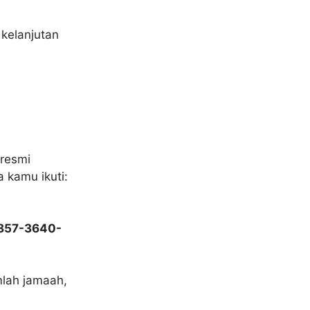
kelanjutan
resmi
 kamu ikuti:
857-3640-
umlah jamaah,