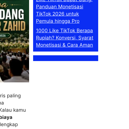
Panduan Monetisasi
TikTok 2026 untuk
Pemula hingga Pro
1000 Like TikTok Berapa
Rupiah? Konversi, Syarat
Monetisasi & Cara Aman
is paling
na
 Kalau kamu
biaya
 lengkap