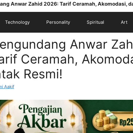
ng Anwar Zahid 2026: Tarif Ceramah, Akomodasi, d
Technology
Personality
Spiritual
Art
Mengundang Anwar Zah
arif Ceramah, Akomoda
tak Resmi!
i Aakif