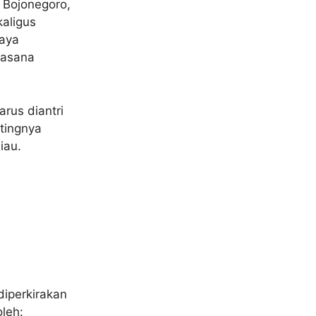
 Bojonegoro,
aligus
Gaya
uasana
arus diantri
tingnya
iau.
iperkirakan
oleh: