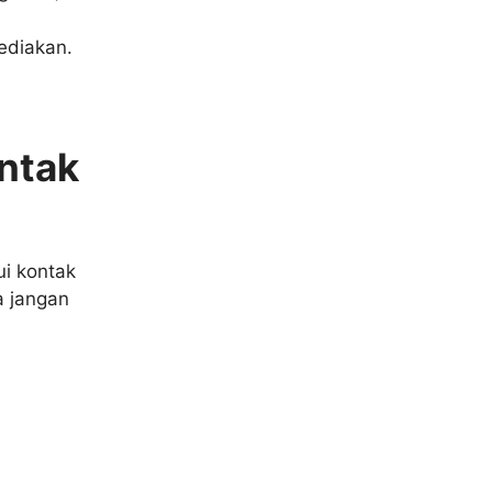
sediakan.
ntak
i kontak
a jangan