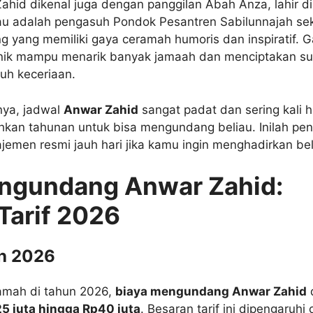
id dikenal juga dengan panggilan Abah Anza, lahir di
iau adalah pengasuh Pondok Pesantren Sabilunnajah sek
yang memiliki gaya ceramah humoris dan inspiratif. 
ik mampu menarik banyak jamaah dan menciptakan s
uh keceriaan.
nya, jadwal
Anwar Zahid
sangat padat dan sering kali h
kan tahunan untuk bisa mengundang beliau. Inilah pen
men resmi jauh hari jika kamu ingin menghadirkan bel
ngundang Anwar Zahid:
Tarif 2026
h 2026
ramah di tahun 2026,
biaya mengundang Anwar Zahid
d
5 juta hingga Rp40 juta
. Besaran tarif ini dipengaruhi 