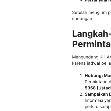
Setelah mengirim p
undangan.
Langkah
Permint
Mengundang KH An
karena jadwal belia
Hubungi Ma
Permintaan d
5358 (Ustad
Sampaikan D
Informasi yan
perlu disam