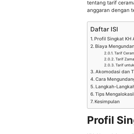
tentang tarif cera
anggaran dengan t
Daftar ISI
Profil Singkat KH
Biaya Mengundang
Tarif Cera
Tarif Zam
Tarif untu
Akomodasi dan Tr
Cara Mengundang
Langkah-Langkah
Tips Mengalokas
Kesimpulan
Profil S