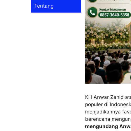
Tentang
KH Anwar Zahid ata
populer di Indones
menjadikannya favo
berencana mengund
mengundang Anwa