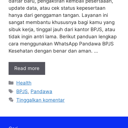
daftar baru, pengaktifan kembali pesertaaan,
update data, atau cek status kepesertaan
hanya dari genggaman tangan. Layanan ini
sangat membantu khususnya bagi kamu yang
sibuk kerja, tinggal jauh dari kantor BPJS, atau
tidak ingin antri lama. Berikut panduan lengkap
cara menggunakan WhatsApp Pandawa BPJS
Kesehatan dengan benar dan aman. …
Read more
Kategori
Health
Tag
BPJS
,
Pandawa
Tinggalkan komentar