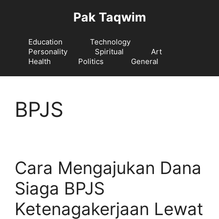
Langsung
Pak Taqwim
ke
isi
Education
Technology
Personality
Spiritual
Art
Health
Politics
General
BPJS
Cara Mengajukan Dana
Siaga BPJS
Ketenagakerjaan Lewat