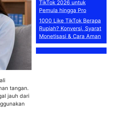
TikTok 2026 untuk
Pemula hingga Pro
1000 Like TikTok Berapa
Rupiah? Konversi, Syarat
Monetisasi & Cara Aman
li
man tangan.
al jauh dari
enggunakan