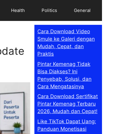
Health
Politics
General
Cara Download Video
Smule ke Galeri dengan
Mudah, Cepat, dan
pdate
Praktis
Pintar Kemenag Tidak
Bisa Diakses? Ini
Penyebab, Solusi, dan
Cara Mengatasinya
Cara Download Sertifikat
Pintar Kemenag Terbaru
2026, Mudah dan Cepat!
Like TikTok Dapat Uang:
Panduan Monetisasi